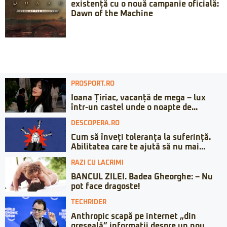
existență cu o nouă campanie oficială:
Dawn of the Machine
PROSPORT.RO
Ioana Țiriac, vacanță de mega – lux
într-un castel unde o noapte de...
DESCOPERA.RO
Cum să înveți toleranța la suferință.
Abilitatea care te ajută să nu mai...
RAZI CU LACRIMI
BANCUL ZILEI. Badea Gheorghe: – Nu
pot face dragoste!
TECHRIDER
Anthropic scapă pe internet „din
greșeală” informații despre un nou