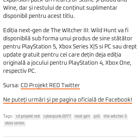
expansion pack-uri Hearts of Stone și Blood and
Wine, dar și restului de conținut suplimentar
disponibil pentru acest titlu.
Ediția next-gen de The Witcher III: Wild Hunt va fi
disponibilă sub forma unui produs de sine stătător
pentru PlayStation 5, Xbox Series X|S si PC sau drept
update gratuit pentru cei care dețin deja ediția
originală a jocului pentru PlayStation 4, Xbox One,
respectiv PC.
Sursa:
CD Projekt RED Twitter
Ne puteți urmări și pe pagina oficială de Facebook!
Tags:
cd projekt red
cyberpunk 2077
next gen
ps5
the witcher 3
xbox series