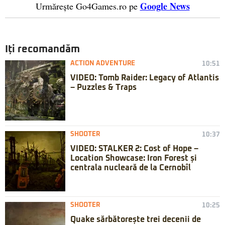
Google News
Urmărește Go4Games.ro pe
Iți recomandăm
ACTION ADVENTURE
10:51
VIDEO: Tomb Raider: Legacy of Atlantis
– Puzzles & Traps
SHOOTER
10:37
VIDEO: STALKER 2: Cost of Hope –
Location Showcase: Iron Forest și
centrala nucleară de la Cernobîl
SHOOTER
10:25
Quake sărbătorește trei decenii de