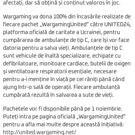
afectați, dar să obțină și conținut valoros în joc.
Wargaming va dona 100% din încasările realizate de
fiecare pachet „WargamingUnited” către UNITED24,
platforma oficială de caritate a Ucrainei, pentru
cumpărarea de ambulanțe de tip C, care își vor face
datoria pentru a salva vieți. Ambulanțele de tip C
sunt vehicule de înaltă specializare, echipate cu
defibrilatoare, monitoare cardiace, butelii de oxigen
și ventilatoare respiratorii esențiale, necesare
pentru a-i menține în viață pe cei răniți până când
ajung într-o sală de operații. Fiecare ambulanță
cumpărată rezultă în salvarea a sute de vieți.
Pachetele vor fi disponibile până pe 1 noiembrie.
Puteți intra pe pagina oficială „WargamingUnited”
pentru a afla mai multe despre această inițiativă:
http://united.wargaming.net/