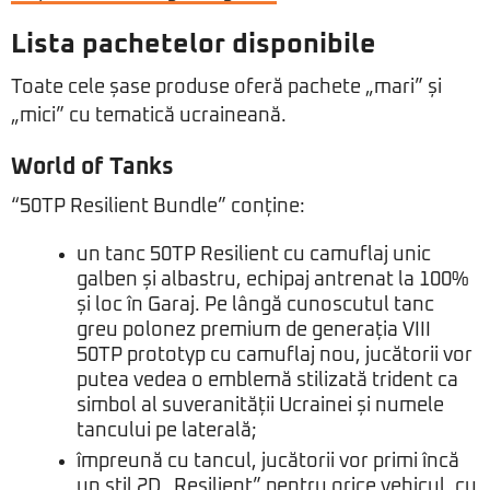
Lista pachetelor disponibile
Toate cele șase produse oferă pachete „mari” și
„mici” cu tematică ucraineană.
World of Tanks
“50TP Resilient Bundle” conține:
un tanc 50TP Resilient cu camuflaj unic
galben și albastru, echipaj antrenat la 100%
și loc în Garaj. Pe lângă cunoscutul tanc
greu polonez premium de generația VIII
50TP prototyp cu camuflaj nou, jucătorii vor
putea vedea o emblemă stilizată trident ca
simbol al suveranității Ucrainei și numele
tancului pe laterală;
împreună cu tancul, jucătorii vor primi încă
un stil 2D „Resilient” pentru orice vehicul, cu