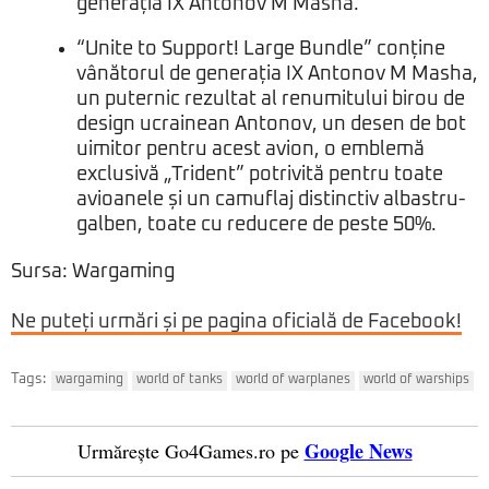
generația IX Antonov M Masha.
“Unite to Support! Large Bundle” conține
vânătorul de generația IX Antonov M Masha,
un puternic rezultat al renumitului birou de
design ucrainean Antonov, un desen de bot
uimitor pentru acest avion, o emblemă
exclusivă „Trident” potrivită pentru toate
avioanele și un camuflaj distinctiv albastru-
galben, toate cu reducere de peste 50%.
Sursa
: Wargaming
Ne puteți urmări și pe pagina oficială de Facebook!
Tags:
wargaming
world of tanks
world of warplanes
world of warships
Google News
Urmărește Go4Games.ro pe