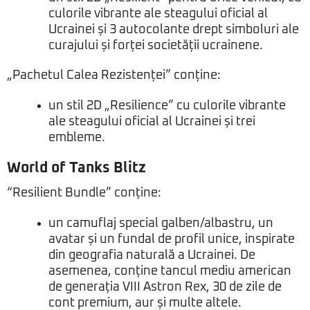
culorile vibrante ale steagului oficial al
Ucrainei și 3 autocolante drept simboluri ale
curajului și forței societății ucrainene.
„Pachetul Calea Rezistenței” conține:
un stil 2D „Resilience” cu culorile vibrante
ale steagului oficial al Ucrainei și trei
embleme.
World of Tanks Blitz
“Resilient Bundle” conține:
un camuflaj special galben/albastru, un
avatar și un fundal de profil unice, inspirate
din geografia naturală a Ucrainei. De
asemenea, conține tancul mediu american
de generația VIII Astron Rex, 30 de zile de
cont premium, aur și multe altele.