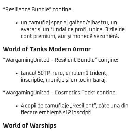
“Resilience Bundle” conține:
un camuflaj special galben/albastru, un
avatar și un fundal de profil unice, 3 zile de
cont premium, aur și monedă sezonieră.
World of Tanks Modern Armor
“WargamingUnited – Resilient Bundle” conține:
tancul 50TP hero, emblemă trident,
inscripție, muniție și un loc în Garaj.
“WargamingUnited – Cosmetics Pack” conține:
4 copii de camuflaje „Resilient”, câte una din
fiecare emblemă și 2 inscripții
World of Warships