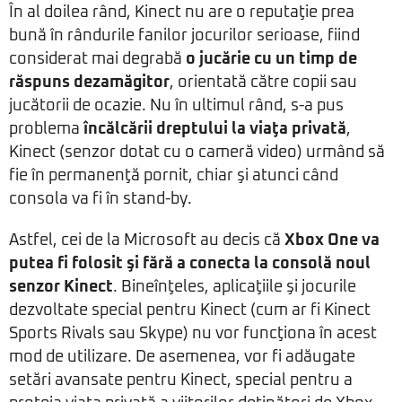
În al doilea rând, Kinect nu are o reputaţie prea
bună în rândurile fanilor jocurilor serioase, fiind
considerat mai degrabă
o jucărie cu un timp de
răspuns dezamăgitor
, orientată către copii sau
jucătorii de ocazie. Nu în ultimul rând, s-a pus
problema
încălcării dreptului la viaţa privată
,
Kinect (senzor dotat cu o cameră video) urmând să
fie în permanenţă pornit, chiar şi atunci când
consola va fi în stand-by.
Astfel, cei de la Microsoft au decis că
Xbox One va
putea fi folosit şi fără a conecta la consolă noul
senzor Kinect
. Bineînţeles, aplicaţiile şi jocurile
dezvoltate special pentru Kinect (cum ar fi Kinect
Sports Rivals sau Skype) nu vor funcţiona în acest
mod de utilizare. De asemenea, vor fi adăugate
setări avansate pentru Kinect, special pentru a