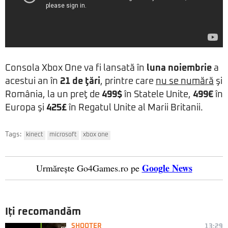
Consola Xbox One va fi lansată în
luna noiembrie
a
acestui an în
21 de ţări
, printre care
nu se numără
şi
România, la un preţ de
499$
în Statele Unite,
499€
în
Europa şi
425£
în Regatul Unite al Marii Britanii.
Tags:
kinect
microsoft
xbox one
Google News
Urmărește Go4Games.ro pe
Iți recomandăm
SHOOTER
13:29