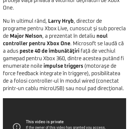
proteja viaţa privată a viitorilor deţinători de Xbox
One.
Nu în ultimul rând,
Larry Hryb
, director de
programe pentru Xbox Live, cunoscut şi sub porecla
de
Major Nelson
, a prezentat în detaliu
noul
controller pentru Xbox One
. Microsoft se laudă că
a adus
peste 40 de îmbunătăţiri
faţă de vechiul
gamepad pentru Xbox 360, dintre acestea putând fi
enumerate noile
impulse triggers
(motoraşe de
force feedback integrate în triggere), posibilitatea
de a folosi controller-ul în modul wired (conectat
printr-un cablu microUSB) sau noul pad direcţional.