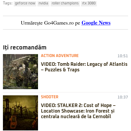
Tags:
geforce now
nvidia
roller champions
rtx 3080
Google News
Urmărește Go4Games.ro pe
Iți recomandăm
ACTION ADVENTURE
10:51
VIDEO: Tomb Raider: Legacy of Atlantis
– Puzzles & Traps
SHOOTER
10:37
VIDEO: STALKER 2: Cost of Hope –
Location Showcase: Iron Forest și
centrala nucleară de la Cernobîl