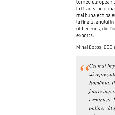
turneu european de
la Oradea, în noua
mai bună echipă e
la finalul anului î
of Legends, din Di
eSports.
Mihai Cotos, CEO a
Cel mai imp
să reprezint
România. Pe
foarte impo
eveniment. Î
online, cât 