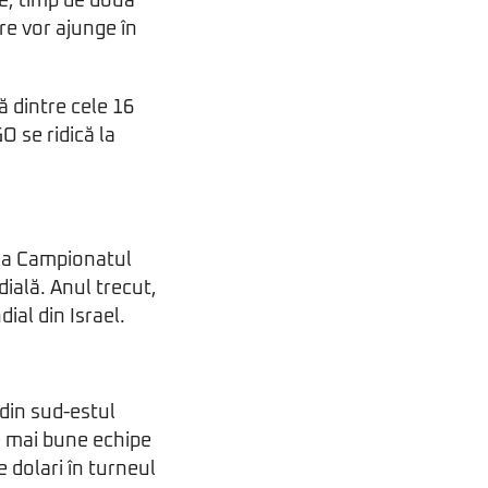
nie, timp de două
re vor ajunge în
ă dintre cele 16
O se ridică la
 la Campionatul
ială. Anul trecut,
al din Israel.
din sud-estul
e mai bune echipe
 dolari în turneul