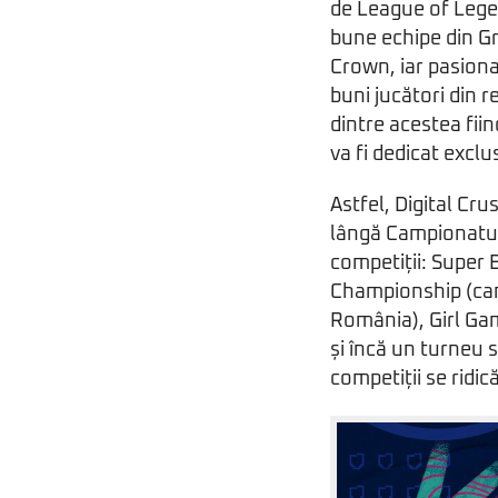
de League of Legen
bune echipe din Gr
Crown, iar pasiona
buni jucători din r
dintre acestea fiin
va fi dedicat exclu
Astfel, Digital Cru
lângă Campionatul
competiții: Super 
Championship (cam
România), Girl Ga
și încă un turneu 
competiții se ridic