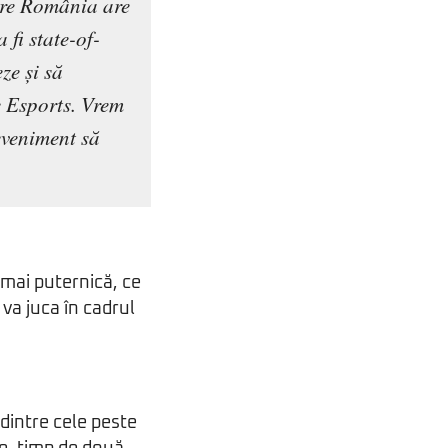
care România are
 fi state-of-
ze și să
e Esports. Vrem
eveniment să
a mai puternică, ce
va juca în cadrul
 dintre cele peste