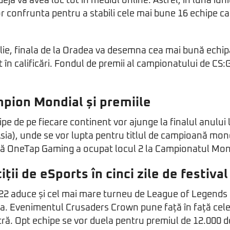
 deja va avea loc tot în mediul online. Astfel, în luna iu
vor confrunta pentru a stabili cele mai bune 16 echipe ca
ulie, finala de la Oradea va desemna cea mai bună echip
în calificări. Fondul de premii al campionatului de CS:G
mpion Mondial și premiile
pe de pe fiecare continent vor ajunge la finalul anului
Asia), unde se vor lupta pentru titlul de campioană mond
 OneTap Gaming a ocupat locul 2 la Campionatul Mondi
ii de eSports în cinci zile de festival
022 aduce și cel mai mare turneu de League of Legends 
a. Evenimentul Crusaders Crown pune față în față cel
ră. Opt echipe se vor duela pentru premiul de 12.000 de