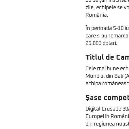
30 de țări înscrise
zile, echipele se 
România.
În perioada 5-10 i
care s-au remarcat 
25.000 dolari.
Titlul de Ca
Cele mai bune echi
Mondial din Bali (
echipa românească
Șase competiț
Digital Crusade 2
Europei în Români
din regiunea noast