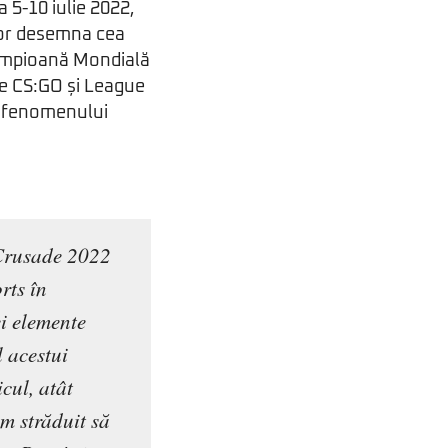
 5-10 iulie 2022,
 vor desemna cea
Campioană Mondială
 de CS:GO și League
t fenomenului
 Crusade 2022
rts în
ei elemente
l acestui
cul, atât
am străduit să