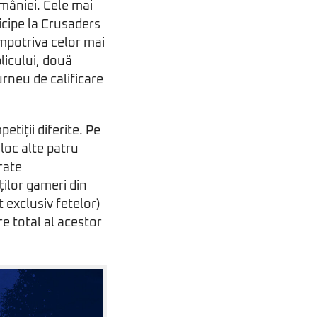
omâniei. Cele mai
icipe la Crusaders
împotriva celor mai
blicului, două
urneu de calificare
etiții diferite. Pe
oc alte patru
rate
ilor gameri din
exclusiv fetelor)
re total al acestor