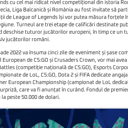
ds cu cel mai ridicat nivel competițional din istoria R
ecia, Liga Balcanică și România au fost invitate să part
ții de League of Legends își vor putea măsura forțele 
egiune. Turneul are trei etape de calificări destinate pu
d deschise tuturor jucătorilor europeni, în timp ce un t
siv jucătorilor români.
sade 2022 va însuma cinci zile de eveniment și șase comp
 European de CS:GO și Crusaders Crown, vor mai avea l
Battles (competiție națională de CS:GO), Esports Corpo
pionate de LoL, CS:GO, Dota 2 și FIFA dedicate angajaț
mer European Championship (campionat de LoL dedicat 
surpriză, care va fi anunțat în curând. Fondul de premie
ă la peste 50.000 de dolari.