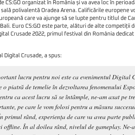
 CS:GO organizat în România și va avea loc în perioada
 sală polivalentă Oradea Arena. Calificările europene
uropeană care va ajunge să se lupte pentru titlul de 
n Bali. Euro CS:GO este parte, alături de alte competiții
gital Crusade 2022, primul festival din România dedica
l Digital Crusade, a spus:
ortant lucru pentru noi este ca evenimentul Digital
e o piatră de temelie în dezvoltarea fenomenului Espo
ntru ca acest lucru să se întâmple, ne-am axat pe tr
rtante, pe care le vom folosi pentru a măsura succesu
n primul rând, experiența de care va avea parte publi
și offline. În al doilea rând, nivelul de gameplay. Ne-