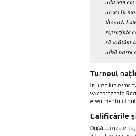
aducem cei 
acces în mom
the-art. Est
reprezinte 
să arătăm c
aibă parte 
Turneul nați
În luna iunie vor a
va reprezenta Româ
evenimentului onli
Calificările 
După turneele națio