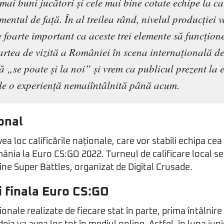
mai buni jucători și cele mai bine cotate echipe la 
entul de față. În al treilea rând, nivelul producției va
e foarte important ca aceste trei elemente să funcțione
cartea de vizită a României în scena internațională d
ă „se poate și la noi” și vrem ca publicul prezent la 
de o experiență nemaiîntâlnită până acum.
onal
vea loc calificările naționale, care vor stabili echipa ce
nia la Euro CS:GO 2022. Turneul de calificare local se 
ne Super Battles, organizat de Digital Crusade.
și finala Euro CS:GO
nale realizate de fiecare stat în parte, prima întâlnire