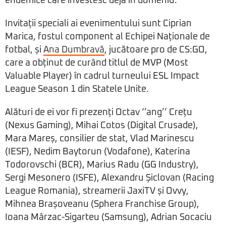
endemice care investesc deja în domeniu.
Invitații speciali ai evenimentului sunt Ciprian
Marica, fostul component al Echipei Naționale de
fotbal, și
Ana Dumbravă
, jucătoare pro de CS:GO,
care a obținut de curând titlul de MVP (Most
Valuable Player) în cadrul turneului ESL Impact
League Season 1 din Statele Unite.
Alături de ei vor fi prezenți Octav ‘’ang’’ Crețu
(Nexus Gaming), Mihai Cotos (Digital Crusade),
Mara Mareș, consilier de stat, Vlad Marinescu
(IESF), Nedim Baytorun (Vodafone), Katerina
Todorovschi (BCR), Marius Radu (GG Industry),
Sergi Mesonero (ISFE), Alexandru Șiclovan (Racing
League Romania), streamerii JaxiTV și Ovvy,
Mihnea Brașoveanu (Sphera Franchise Group),
Ioana Mârzac-Sigarteu (Samsung), Adrian Socaciu