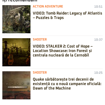
Iți recomandăm
ACTION ADVENTURE
10:51
VIDEO: Tomb Raider: Legacy of Atlantis
– Puzzles & Traps
SHOOTER
10:37
VIDEO: STALKER 2: Cost of Hope –
Location Showcase: Iron Forest și
centrala nucleară de la Cernobîl
SHOOTER
10:25
Quake sărbătorește trei decenii de
existență cu o nouă campanie oficială:
Dawn of the Machine