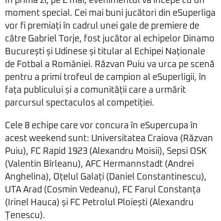
În prima zi, pe 2 mai, evenimentul va începe cu un
moment special. Cei mai buni jucători din eSuperliga
vor fi premiați în cadrul unei gale de premiere de
către Gabriel Torje, fost jucător al echipelor Dinamo
București și Udinese și titular al Echipei Naționale
de Fotbal a României. Răzvan Puiu va urca pe scenă
pentru a primi trofeul de campion al eSuperligii, în
fața publicului și a comunității care a urmărit
parcursul spectaculos al competiției.
Cele 8 echipe care vor concura în eSupercupa în
acest weekend sunt: Universitatea Craiova (Răzvan
Puiu), FC Rapid 1923 (Alexandru Moisii), Sepsi OSK
(Valentin Bîrleanu), AFC Hermannstadt (Andrei
Anghelina), Oțelul Galați (Daniel Constantinescu),
UTA Arad (Cosmin Vedeanu), FC Farul Constanța
(Irinel Hauca) și FC Petrolul Ploiești (Alexandru
Țenescu).