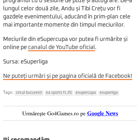
programul cu o sesiune de poze și autografe. De-a
lungul celor două zile, Andu și Tibi Crețu vor fi
gazdele evenimentului, aducând în prim-plan cele
mai importante momente din timpul meciurilor.
Meciurile din eSupercupa vor putea fi urmărite și
online pe
canalul de YouTube oficial
.
Sursa: eSuperliga
Ne puteți urmări și pe pagina oficială de Facebook!
Tags:
circul bucuresti
ea sports fc 25
esupercupa
esuperliga
Google News
Urmărește Go4Games.ro pe