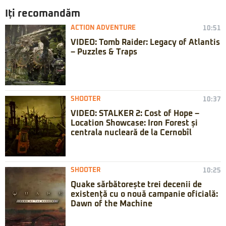
Iți recomandăm
ACTION ADVENTURE
10:51
VIDEO: Tomb Raider: Legacy of Atlantis
– Puzzles & Traps
SHOOTER
10:37
VIDEO: STALKER 2: Cost of Hope –
Location Showcase: Iron Forest și
centrala nucleară de la Cernobîl
SHOOTER
10:25
Quake sărbătorește trei decenii de
existență cu o nouă campanie oficială:
Dawn of the Machine