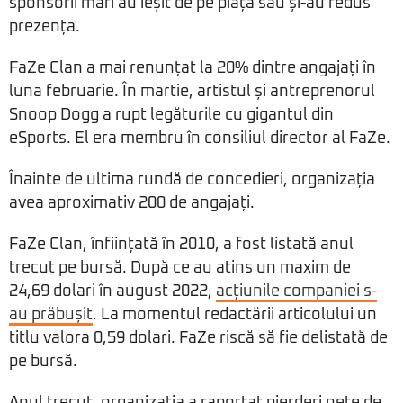
sponsorii mari au ieșit de pe piață sau și-au redus
prezența.
FaZe Clan a mai renunțat la 20% dintre angajați în
luna februarie. În martie, artistul și antreprenorul
Snoop Dogg a rupt legăturile cu gigantul din
eSports. El era membru în consiliul director al FaZe.
Înainte de ultima rundă de concedieri, organizația
avea aproximativ 200 de angajați.
FaZe Clan, înființată în 2010, a fost listată anul
trecut pe bursă. După ce au atins un maxim de
24,69 dolari în august 2022,
acțiunile companiei s-
au prăbușit
. La momentul redactării articolului un
titlu valora 0,59 dolari. FaZe riscă să fie delistată de
pe bursă.