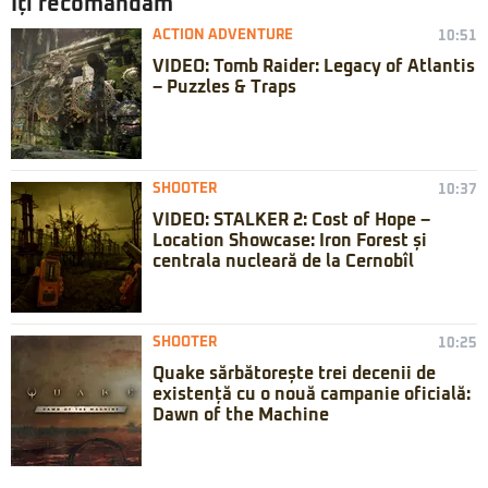
Iți recomandăm
ACTION ADVENTURE
10:51
VIDEO: Tomb Raider: Legacy of Atlantis
– Puzzles & Traps
SHOOTER
10:37
VIDEO: STALKER 2: Cost of Hope –
Location Showcase: Iron Forest și
centrala nucleară de la Cernobîl
SHOOTER
10:25
Quake sărbătorește trei decenii de
existență cu o nouă campanie oficială:
Dawn of the Machine