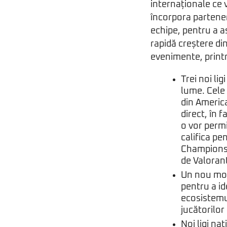
internaționale ce 
încorpora partener
echipe, pentru a a
rapidă creștere di
evenimente, printr
Trei noi li
lume. Cele 
din America
direct, în 
o vor permi
califica p
Champions,
de Valoran
Un nou mod 
pentru a id
ecosistemu
jucătorilor
Noi ligi na