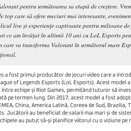
Valorant pentru următoarea sa etapă de creștere. Vre
e top care să ofere meciuri mai interesante, evenimen
icul live și experiențe captivante pentru milioane de 
tot ce am învățat în ultimii 10 ani cu LoL Esports pen
m care va transforma Valorant în următorul mare Esp
țional.
s a fost primul producător de jocuri video care a intro
ague of Legends Esports (LoL Esports). Acest model a
 între echipe și Riot Games, permițând tuturor să inves
cată pe termen lung. Din 2017, acest model a fost adopta
MEA, China, America Latină, Coreea de Sud, Brazilia, Tu
s. Jucătorii au beneficiat de salarii mai mari și de sist
echipele au putut să-și planifice viitorul cu o viziune pe 