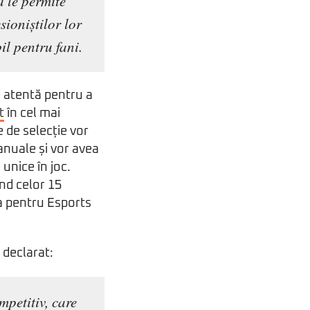
a le permite
sioniștilor lor
il pentru fani.
 atentă pentru a
t
în cel mai
e de selecție vor
anuale și vor avea
 unice în joc.
nd celor 15
ea pentru Esports
 declarat:
mpetitiv, care