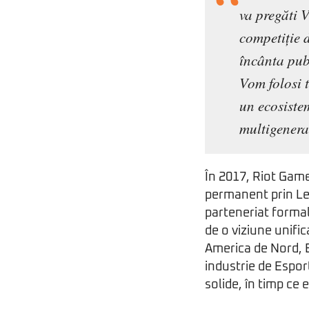
va pregăti 
competiție d
încânta publ
Vom folosi 
un ecosiste
multigenera
În 2017, Riot Game
permanent prin Le
parteneriat formal
de o viziune unifi
America de Nord, E
industrie de Esport
solide, în timp ce 