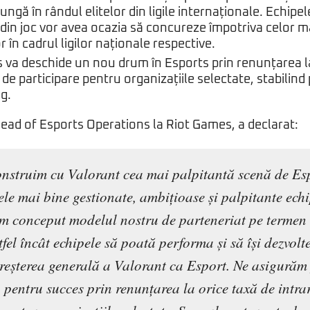
jungă în rândul elitelor din ligile internaționale. Echipe
din joc vor avea ocazia să concureze împotriva celor ma
r în cadrul ligilor naționale respective.
 va deschide un nou drum în Esports prin renunțarea la
 de participare pentru organizațiile selectate, stabilind
g.
ead of Esports Operations la Riot Games, a declarat:
nstruim cu Valorant cea mai palpitantă scenă de Esp
ele mai bine gestionate, ambițioase și palpitante ech
Am conceput modelul nostru de parteneriat pe termen
fel încât echipele să poată performa și să își dezvolt
creșterea generală a Valorant ca Esport. Ne asigurăm
 pentru succes prin renunțarea la orice taxă de intra