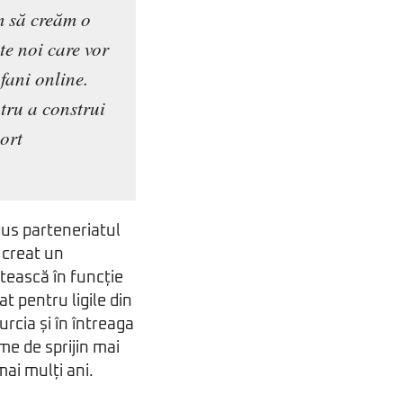
m să creăm o
te noi care vor
fani online.
tru a construi
ort
dus parteneriatul
 creat un
tească în funcție
t pentru ligile din
rcia și în întreaga
eme de sprijin mai
mai mulți ani.