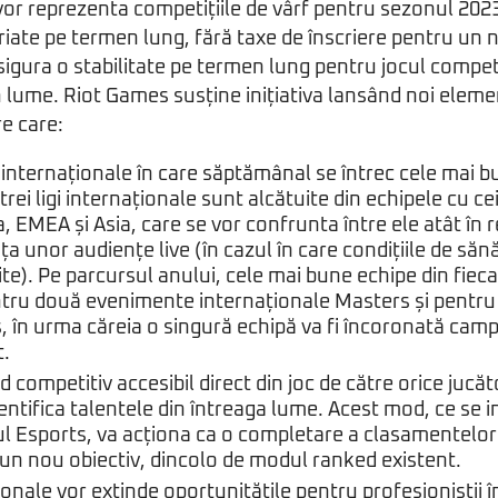
vor reprezenta competițiile de vârf pentru sezonul 202
iate pe termen lung, fără taxe de înscriere pentru un 
sigura o stabilitate pe termen lung pentru jocul compet
n lume. Riot Games susține inițiativa lansând noi elemen
e care:
gi internaționale în care săptămânal se întrec cele mai 
trei ligi internaționale sunt alcătuite din echipele cu ce
, EMEA și Asia, care se vor confrunta între ele atât în r
fața unor audiențe live (în cazul în care condițiile de săn
te). Pe parcursul anului, cele mai bune echipe din fieca
entru două evenimente internaționale Masters și pentru
 în urma căreia o singură echipă va fi încoronată cam
t.
competitiv accesibil direct din joc de către orice jucă
entifica talentele din întreaga lume. Acest mod, ce se i
l Esports, va acționa ca o completare a clasamentelor 
 un nou obiectiv, dincolo de modul ranked existent.
ționale vor extinde oportunitățile pentru profesioniștii 