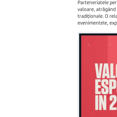
Parteneriatele pe
valoare, atrăgând d
tradiționale. O re
evenimentele, expe