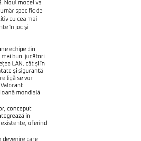
3. Noul model va
număr specific de
itiv cu cea mai
te în joc și
bune echipe din
i mai buni jucători
ețea LAN, cât și în
ătate și siguranță
re ligă se vor
 Valorant
pioană mondială
tor, conceput
ntegrează în
existente, oferind
în devenire care