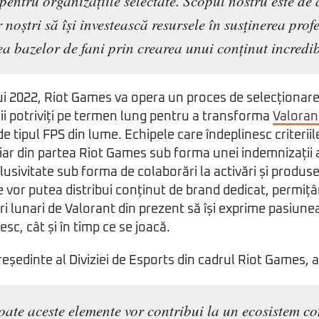
pentru organizațiile selectate. Scopul nostru este de 
 noștri să își investească resursele în susținerea profe
rea bazelor de fani prin crearea unui conținut incredib
ui 2022, Riot Games va opera un proces de selecționare
rii potriviți pe termen lung pentru a transforma
Valoran
 tipul FPS din lume. Echipele care îndeplinesc criteriil
nciar din partea Riot Games sub forma unei indemnizații 
lusivitate sub forma de colaborări la activări și produse
 vor putea distribui conținut de brand dedicat, permițâ
ri lunari de Valorant din prezent să își exprime pasiun
esc, cât și în timp ce se joacă.
edinte al Diviziei de Esports din cadrul Riot Games, a
oate aceste elemente vor contribui la un ecosistem co