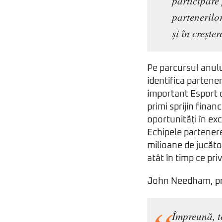
participare 
partenerilor
și în crește
Pe parcursul anul
identifica partene
important Esport de
primi sprijin fina
oportunități în exc
Echipele partenere
milioane de jucăto
atât în timp ce priv
John Needham, preș
Împreună, t