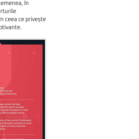
semenea, în
rturile
în ceea ce privește
ptivante.