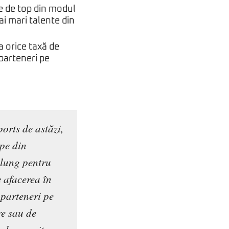
le de top din modul
i mari talente din
 orice taxă de
 parteneri pe
orts de astăzi,
ipe din
 lung pentru
e afacerea în
 parteneri pe
re sau de