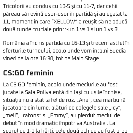
Tricolorii au condus cu 10-5 și cu 11-7, dar cehii
păreau să revină ușor-ușor în partidă și au egalat la
11, moment în care “XELLOW” a reușit să ne aducă
două runde cruciale printr-un 1 vs 1 și un 1 vs 3!
România a închis partida cu 16-13 și trecem astfel în
sferturile turneului, acolo unde vom întâlni Suedia
vineri de la ora 16:30, tot pe Main Stage.
CS:GO feminin
La CS:GO feminin, acolo unde meciurile au fost
jucate la Sala Polivalentă din Iași cu ușile închise,
situația nu a stat la fel de roz. „Ana”, cea mai bună
jucătoare din lume, alături de colegele sale „Icy”,
„meli”, „ratons“ și „Emmy”, au pierdut meciul de
debut în mod dramatic împotriva Australiei. La
scorul de 1-1 la hărți, cele două echipe au fost greu