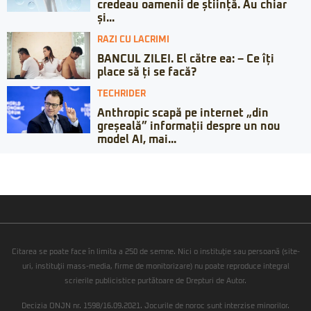
credeau oamenii de știință. Au chiar
și...
RAZI CU LACRIMI
BANCUL ZILEI. El către ea: – Ce îți
place să ți se facă?
TECHRIDER
Anthropic scapă pe internet „din
greșeală” informații despre un nou
model AI, mai...
Citarea se poate face în limita a 250 de semne. Nici o instituţie sau persoană (site-
uri, instituţii mass-media, firme de monitorizare) nu poate reproduce integral
scrierile publicistice purtătoare de Drepturi de Autor.
Decizia ONJN nr. 1598/16.09.2021. Jocurile de noroc sunt interzise minorilor.