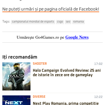
Ne puteți urmări și pe pagina oficială de Facebook!
Tags:
campionatul mondial de esports
csgo
iasi
romania
Google News
Urmărește Go4Games.ro pe
Iți recomandăm
SHOOTER
17:02
Halo Campaign Evolved Review: 25 ani
de istorie în zece ore de gameplay
DIVERSE
12:22
Next Play Romania, prima competiție