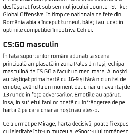
desfășurat fost sub semnul jocului Counter-Strike:
Global Offensive: în timp ce naționala de fete din
România abia a început turneul, băieții au jucat în
optimile competiției împotriva Cehiei.
CS:GO masculin
În fața suporterilor români adunați la scena
principală amplasată în zona Palas din Iași, echipa
masculină de CS:GO a făcut un meci mare. Ai noștri
au câștigat prima hartă cu 16-9 și fără niciun fel de
emoție, având la un moment dat chiar un avantaj de
13 runde în fața adversarilor. Emoțiile au apărut,
însă, în sufletul fanilor odată cu înfrângerea de pe
harta 2 pe care chiar ai noștri au ales-o.
Ce a urmat pe Mirage, harta decisivă, poate fi expus
cu lejeritate într-un muzeu al eSport-ului românesc.