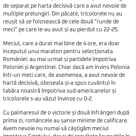
de separat pe harta decisivă care a avut nevoie de
multiple prelungiri. Din păcate, tricolorele nu au
reușit să se folosească de cele două “runde de
meci” pe care le-au avut și au pierdut cu 22-25.
Meciul, care a durat mai bine de 4 ore, era doar
începutul unui maraton pentru selecționata
României: au mai urmat și partidele împotriva
Poloniei și Argentinei. Chiar dacă am învins Polonia
într-un meci care, de asemenea, a avut nevoie de
hartă decisivă, oboseala și-a spus cuvântul în
tabăra noastră împotriva sud-americanelor și
tricolorele s-au văzut învinse cu 0-2.
Cu palmaresul de o victorie și două înfrângeri după
prima zi, româncele au șanse minime de calificare.
Avem nevoie nu numai să câștigăm meciul