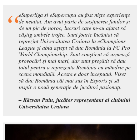
eSuperliga și eSupercupa au fost niște experiențe
de neuitat. Am avut parte de susținerea fanilor și
de un pic de noroc, lucruri care m-au ajutat să
câștig ambele trofee. Sunt foarte încântat să
reprezint Universitatea Craiova la eChampions
League și abia aștept să duc România la FC Pro
World Championship. Sunt conștient că urmează
provocări și mai mari, dar sunt pregătit să dau
totul pentru a reprezenta România cu mândrie pe
scena mondială. Acesta e doar începutul. Visez
să duc România cât mai sus în Esports și să
inspir o nouă generație de jucători pasionați.
– Răzvan Puiu, jucător reprezentant al clubului
Universitatea Craiova