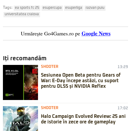
Tags:
ea sports fc 25
esupercupa
esuperliga
razvan puiu
universitatea craiova
Google News
Urmărește Go4Games.ro pe
Iți recomandăm
SHOOTER
13:29
Sesiunea Open Beta pentru Gears of
War: E-Day începe astăzi, cu suport
pentru DLSS și NVIDIA Reflex
SHOOTER
17:02
Halo Campaign Evolved Review: 25 ani
de istorie în zece ore de gameplay