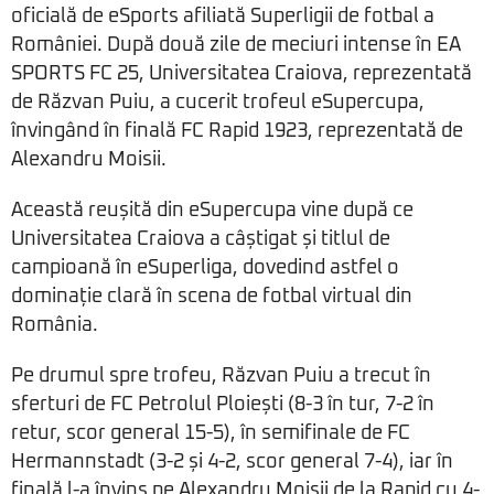
oficială de eSports afiliată Superligii de fotbal a
României. După două zile de meciuri intense în EA
SPORTS FC 25, Universitatea Craiova, reprezentată
de Răzvan Puiu, a cucerit trofeul eSupercupa,
învingând în finală FC Rapid 1923, reprezentată de
Alexandru Moisii.
Această reușită din eSupercupa vine după ce
Universitatea Craiova a câștigat și titlul de
campioană în eSuperliga, dovedind astfel o
dominație clară în scena de fotbal virtual din
România.
Pe drumul spre trofeu, Răzvan Puiu a trecut în
sferturi de FC Petrolul Ploiești (8-3 în tur, 7-2 în
retur, scor general 15-5), în semifinale de FC
Hermannstadt (3-2 și 4-2, scor general 7-4), iar în
finală l-a învins pe Alexandru Moisii de la Rapid cu 4-