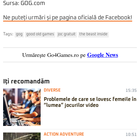
Sursa: GOG.com
Ne puteți urmări și pe pagina oficială de Facebook!
Tags:
gog
good old games
joc gratuit
the beast inside
Google News
Urmărește Go4Games.ro pe
Iți recomandăm
DIVERSE
15:35
Problemele de care se lovesc femeile în
“lumea” jocurilor video
ACTION ADVENTURE
10:51