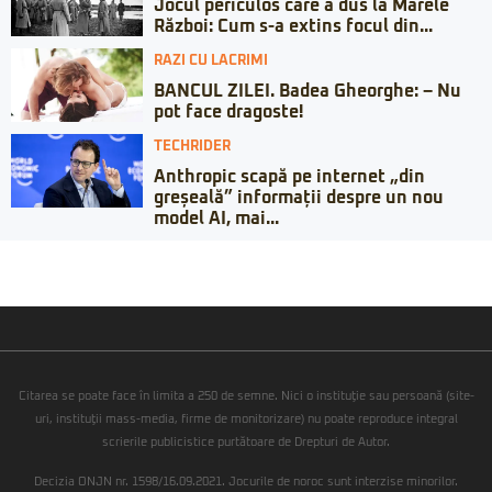
Jocul periculos care a dus la Marele
Război: Cum s-a extins focul din...
RAZI CU LACRIMI
BANCUL ZILEI. Badea Gheorghe: – Nu
pot face dragoste!
TECHRIDER
Anthropic scapă pe internet „din
greșeală” informații despre un nou
model AI, mai...
Citarea se poate face în limita a 250 de semne. Nici o instituţie sau persoană (site-
uri, instituţii mass-media, firme de monitorizare) nu poate reproduce integral
scrierile publicistice purtătoare de Drepturi de Autor.
Decizia ONJN nr. 1598/16.09.2021. Jocurile de noroc sunt interzise minorilor.