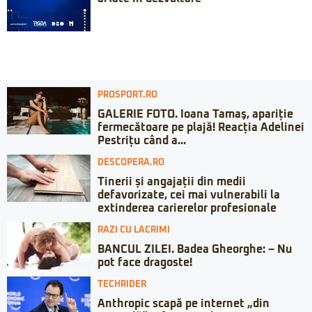
PROSPORT.RO
GALERIE FOTO. Ioana Tamaş, apariție
fermecătoare pe plajă! Reacția Adelinei
Pestrițu când a...
DESCOPERA.RO
Tinerii și angajații din medii
defavorizate, cei mai vulnerabili la
extinderea carierelor profesionale
RAZI CU LACRIMI
BANCUL ZILEI. Badea Gheorghe: – Nu
pot face dragoste!
TECHRIDER
Anthropic scapă pe internet „din