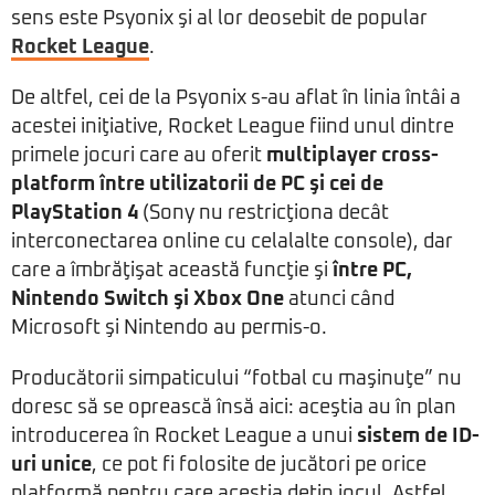
sens este Psyonix şi al lor deosebit de popular
Rocket League
.
De altfel, cei de la Psyonix s-au aflat în linia întâi a
acestei iniţiative, Rocket League fiind unul dintre
primele jocuri care au oferit
multiplayer cross-
platform între utilizatorii de PC şi cei de
PlayStation 4
(Sony nu restricţiona decât
interconectarea online cu celalalte console), dar
care a îmbrăţişat această funcţie şi
între PC,
Nintendo Switch şi Xbox One
atunci când
Microsoft şi Nintendo au permis-o.
Producătorii simpaticului “fotbal cu maşinuţe” nu
doresc să se oprească însă aici: aceştia au în plan
introducerea în Rocket League a unui
sistem de ID-
uri unice
, ce pot fi folosite de jucători pe orice
platformă pentru care aceştia deţin jocul. Astfel,