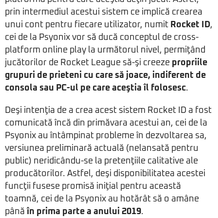
prin intermediul acestui sistem ce implică crearea
unui cont pentru fiecare utilizator, numit
Rocket ID
,
cei de la Psyonix vor să ducă conceptul de cross-
platform online play la următorul nivel, permiţând
jucătorilor de Rocket League să-şi creeze
propriile
grupuri de prieteni cu care să joace, indiferent de
consola sau PC-ul pe care aceştia îl folosesc
.
Deşi intenţia de a crea acest sistem Rocket ID a fost
comunicată încă din primăvara acestui an, cei de la
Psyonix au întâmpinat probleme în dezvoltarea sa,
versiunea preliminară actuală (nelansată pentru
public) neridicându-se la pretenţiile calitative ale
producătorilor. Astfel, deşi disponibilitatea acestei
funcţii fusese promisă iniţial pentru această
toamnă, cei de la Psyonix au hotărât să o amâne
până
în prima parte a anului 2019
.