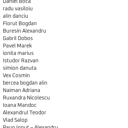
Daniel Boca
radu vasiloiu
alin danciu
Florut Bogdan
Buresin Alexandru
Gabril Dobos
Pavel Marek
ionita marius
Istudor Razvan
simion danuta
Vex Cosmin
bercea bogdan alin
Naiman Adriana
Ruxandra Nicolescu
Ioana Mandoc
Alexandrul Teodor
Vlad Salop
Paun Ionut – Alexandru