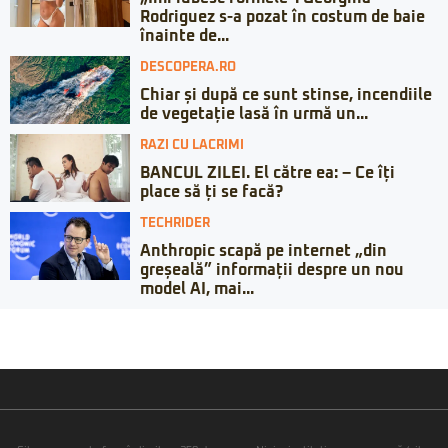
Rodriguez s-a pozat în costum de baie
înainte de...
DESCOPERA.RO
Chiar și după ce sunt stinse, incendiile
de vegetație lasă în urmă un...
RAZI CU LACRIMI
BANCUL ZILEI. El către ea: – Ce îți
place să ți se facă?
TECHRIDER
Anthropic scapă pe internet „din
greșeală” informații despre un nou
model AI, mai...