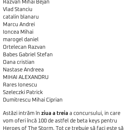
Razvan Mihai Bejan
Vlad Stanciu
catalin blanaru
Marcu Andrei
Ioncea Mihai
marogel daniel
Ortelecan Razvan
Babes Gabriel Stefan
Oana cristian
Nastase Andreea
MIHAI ALEXANDRU
Rares Ionescu
Szeleczki Patrick
Dumitrescu Mihai Ciprian
Astăzi intrăm în
ziua a treia
a concursului, in care
vom oferi încă 100 de astfel de beta keys pentru
Heroes of The Storm. Tot ce trebuie să faci este să