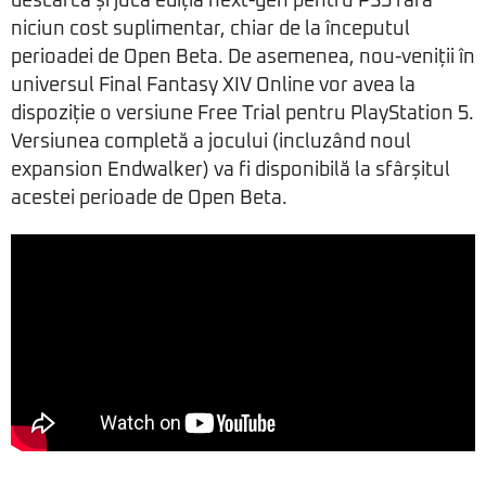
descărca și juca ediția next-gen pentru PS5 fără
niciun cost suplimentar, chiar de la începutul
perioadei de Open Beta. De asemenea, nou-veniții în
universul Final Fantasy XIV Online vor avea la
dispoziție o versiune Free Trial pentru PlayStation 5.
Versiunea completă a jocului (incluzând noul
expansion Endwalker) va fi disponibilă la sfârșitul
acestei perioade de Open Beta.