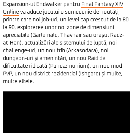
Expansion-ul Endwalker pentru
Final Fantasy XIV
Online
va aduce jocului o sumedenie de noutăți,
printre care noi job-uri, un level cap crescut de la 80
la 90, explorarea unor noi zone de dimensiuni
apreciabile (Garlemald, Thavnair sau orașul Radz-
at-Han), actualizări ale sistemului de luptă, noi
challenge-uri, un nou trib (Arkasodara), noi
dungeon-uri și amenințări, un nou Raid de
dificultate ridicată (Pandæmonium), un nou mod
PvP, un nou district rezidential (Ishgard) și multe,
multe altele.