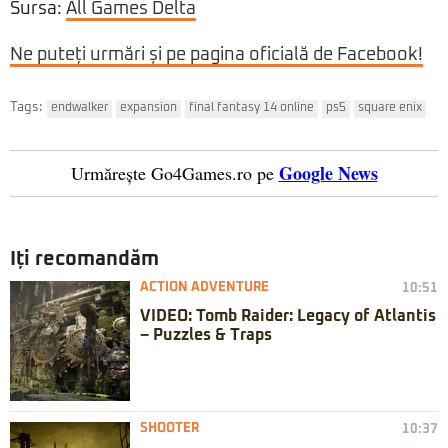
Sursa:
All Games Delta
Ne puteți urmări și pe pagina oficială de Facebook!
Tags:
endwalker
expansion
final fantasy 14 online
ps5
square enix
Google News
Urmărește Go4Games.ro pe
Iți recomandăm
ACTION ADVENTURE
10:51
VIDEO: Tomb Raider: Legacy of Atlantis
– Puzzles & Traps
SHOOTER
10:37