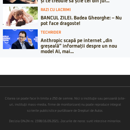
și ce trebuie să știe cei din jur...
RAZI CU LACRIMI
BANCUL ZILEI. Badea Gheorghe: – Nu
pot face dragoste!
TECHRIDER
Anthropic scapă pe internet „din
greșeală” informații despre un nou
model AI, mai...
Citarea se poate face în limita a 250 de semne. Nici o instituţie sau persoană (site-
uri, instituţii mass-media, firme de monitorizare) nu poate reproduce integral
scrierile publicistice purtătoare de Drepturi de Autor.
Decizia ONJN nr. 1598/16.09.2021. Jocurile de noroc sunt interzise minorilor.