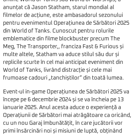
anunțat că Jason Statham, starul mondial al
filmelor de acțiune, este ambasadorul sezonului
pentru evenimentul Operațiunea de Sărbători 2025
din World of Tanks. Cunoscut pentru rolurile
emblematice din filme blockbuster precum The
Meg, The Transporter,, franciza Fast & Furious și
multe altele, Statham va aduce stilul său dur și
replicile scurte în cel mai anticipat eveniment din
World of Tanks, livrând distracție și cele mai
frumoase cadouri „tanchiștilor” din toată lumea.
Event-ul in-game Operațiunea de Sărbători 2025 va
începe pe 6 decembrie 2024 și se va încheia pe 13
ianuarie 2025. Anul acesta aduce o experiență a
Operațiunii de Sărbători mai atrăgătoare ca oricând,
cu un nou Garaj îmbunătățit, în care jucătorii vor
primi însărcinări noi și misiuni de luptă, obținând