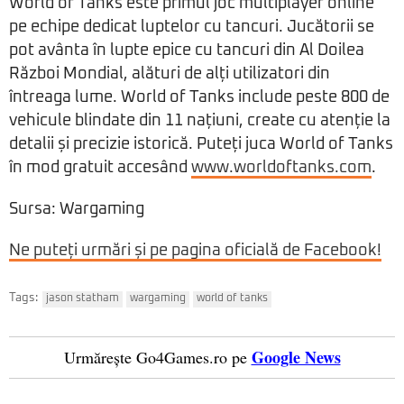
World of Tanks este primul joc multiplayer online
pe echipe dedicat luptelor cu tancuri. Jucătorii se
pot avânta în lupte epice cu tancuri din Al Doilea
Război Mondial, alături de alți utilizatori din
întreaga lume. World of Tanks include peste 800 de
vehicule blindate din 11 națiuni, create cu atenție la
detalii și precizie istorică. Puteți juca World of Tanks
în mod gratuit accesând
www.worldoftanks.com
.
Sursa: Wargaming
Ne puteți urmări și pe pagina oficială de Facebook!
Tags:
jason statham
wargaming
world of tanks
Google News
Urmărește Go4Games.ro pe