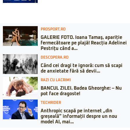
PROSPORT.RO
GALERIE FOTO. Ioana Tamaş, apariție
fermecătoare pe plajă! Reacția Adelinei
Pestrițu când a...
DESCOPERA.RO
Când cei dragi te ignoră: cum să scapi
de anxietate fără să devii...
RAZI CU LACRIMI
BANCUL ZILEI. Badea Gheorghe: – Nu
pot face dragoste!
TECHRIDER
Anthropic scapă pe internet „din
greșeală” informații despre un nou
model AI, mai...