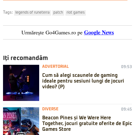
Tags:
legends of runeterra
patch
riot games
Google News
Urmărește Go4Games.ro pe
Iți recomandăm
ADVERTORIAL
09:53
Cum să alegi scaunele de gaming
ideale pentru sesiuni lungi de jocuri
video? (P)
DIVERSE
09:45
Beacon Pines și We Were Here
Together, jocuri gratuite oferite de Epic
Games Store