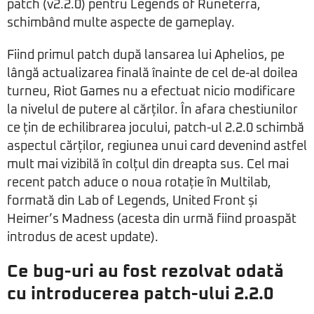
patch (v2.2.0) pentru Legends of Runeterra,
schimbând multe aspecte de gameplay.
Fiind primul patch după lansarea lui Aphelios, pe
lângă actualizarea finală înainte de cel de-al doilea
turneu, Riot Games nu a efectuat nicio modificare
la nivelul de putere al cărților. În afara chestiunilor
ce țin de echilibrarea jocului, patch-ul 2.2.0 schimbă
aspectul cărților, regiunea unui card devenind astfel
mult mai vizibilă în colțul din dreapta sus. Cel mai
recent patch aduce o noua rotație în Multilab,
formată din Lab of Legends, United Front și
Heimer’s Madness (acesta din urmă fiind proaspăt
introdus de acest update).
Ce bug-uri au fost rezolvat odată
cu introducerea patch-ului 2.2.0