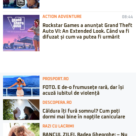
ACTION ADVENTURE
08:44
Rockstar Games a anunțat Grand Theft
Auto VI: An Extended Look. Când va fi
difuzat și cum va putea fi urmărit
PROSPORT.RO
FOTO. E de-o frumusețe rară, dar își
acuză iubitul de violență
DESCOPERA.RO
Căldura îți fură somnul? Cum poți
dormi mai bine în nopțile caniculare
RAZI CU LACRIMI
BANCUL ZILEI. Badea Gheorghe: – Nu