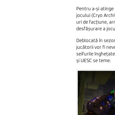
Pentru a-și atinge 
jocului (Cryo Archi
uri de facțiune, a
desfășurare a jocu
Deblocată în sezo
jucătorii vor fi n
seifurile înghețate
și UESC se teme.