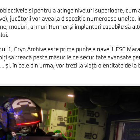
obiectivele și pentru a atinge niveluri superioare, cum a
ve), jucătorii vor avea la dispoziție numeroase unelte, 
rme, moduri, armuri Runner și implanturi capabile să a
lui.
nul 1, Cryo Archive este prima punte a navei UESC Mar
evoiți să treacă peste măsurile de securitate avansate p
… și, în cele din urmă, vor trezi la viață o entitate de la