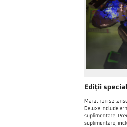
Ediții specia
Marathon se lanseaz
Deluxe include ar
suplimentare. Pre
suplimentare, inc