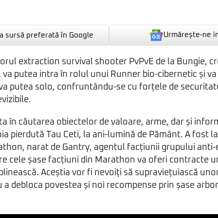
Urmărește-ne i
 sursă preferată în Google
orul extraction survival shooter PvPvE de la Bungie, cre
 va putea intra în rolul unui Runner bio-cibernetic și v
 va putea solo, confruntându-se cu forțele de securitat
vizibile.
ta în căutarea obiectelor de valoare, arme, dar și infor
ia pierdută Tau Ceti, la ani-lumină de Pământ. A fost l
athon, narat de Gantry, agentul facțiunii grupului anti
re cele șase facțiuni din Marathon va oferi contracte u
eplinească. Aceștia vor fi nevoiți să supraviețuiască uno
 a debloca povestea și noi recompense prin șase arbor