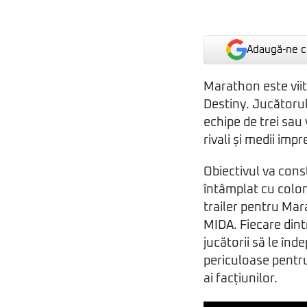
Adaugă-ne ca
Marathon este viit
Destiny. Jucătorul
echipe de trei sau
rivali și medii impre
Obiectivul va cons
întâmplat cu colon
trailer pentru Mar
MIDA. Fiecare dint
jucătorii să le înd
periculoase pentru
ai facțiunilor.