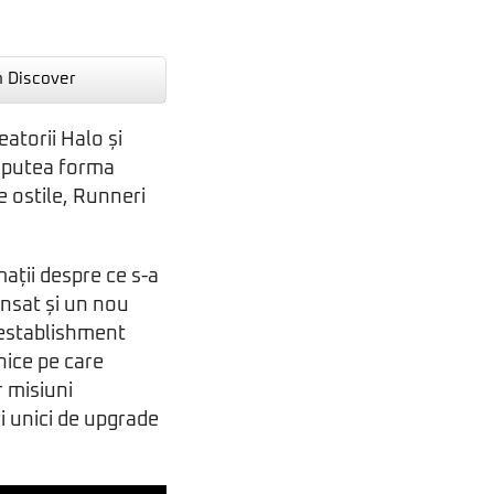
n Discover
atorii Halo și
a putea forma
e ostile, Runneri
mații despre ce s-a
ansat și un nou
-establishment
nice pe care
r misiuni
i unici de upgrade