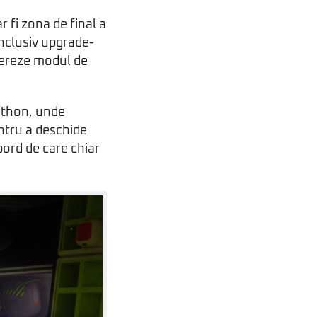
r fi zona de final a
inclusiv upgrade-
ltereze modul de
athon, unde
entru a deschide
 bord de care chiar