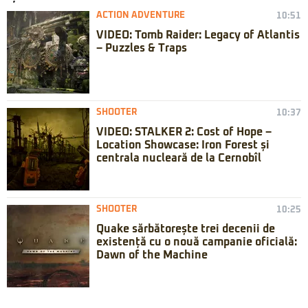
ACTION ADVENTURE
10:51
VIDEO: Tomb Raider: Legacy of Atlantis
– Puzzles & Traps
SHOOTER
10:37
VIDEO: STALKER 2: Cost of Hope –
Location Showcase: Iron Forest și
centrala nucleară de la Cernobîl
SHOOTER
10:25
Quake sărbătorește trei decenii de
existență cu o nouă campanie oficială:
Dawn of the Machine