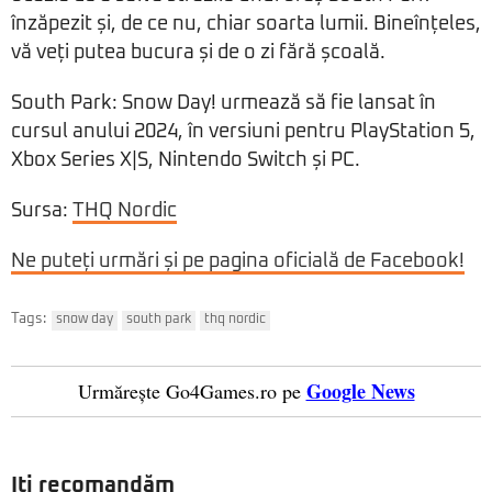
înzăpezit și, de ce nu, chiar soarta lumii. Bineînțeles,
vă veți putea bucura și de o zi fără școală.
South Park: Snow Day! urmează să fie lansat în
cursul anului 2024, în versiuni pentru PlayStation 5,
Xbox Series X|S, Nintendo Switch și PC.
Sursa:
THQ Nordic
Ne puteți urmări și pe pagina oficială de Facebook!
Tags:
snow day
south park
thq nordic
Google News
Urmărește Go4Games.ro pe
Iți recomandăm