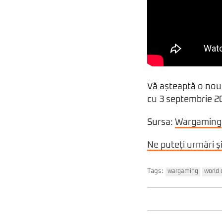
Vă așteaptă o nouă
cu 3 septembrie 2
Sursa:
Wargaming
Ne puteți urmări ș
Tags:
wargaming
world 