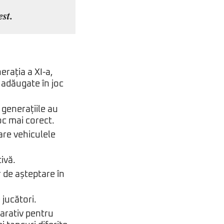
st.
erația a XI-a,
 adăugate în joc
 generațiile au
oc mai corect.
are vehiculele
ivă.
 de așteptare în
jucători.
arativ pentru