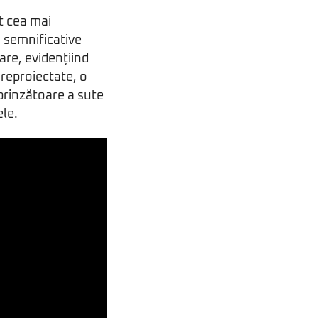
t cea mai
i semnificative
are, evidențiind
 reproiectate, o
prinzătoare a sute
ele.