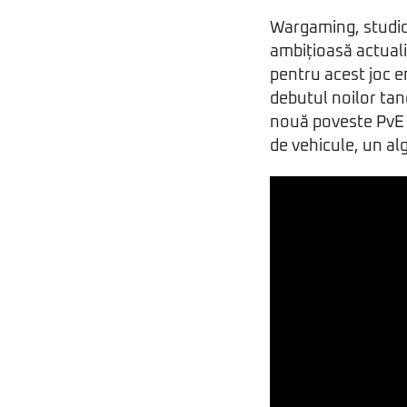
Wargaming, studiou
ambițioasă actuali
pentru acest joc e
debutul noilor tanc
nouă poveste PvE 
de vehicule, un al