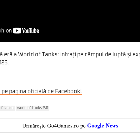
 eră a World of Tanks: intrați pe câmpul de luptă și ex
026.
i pe pagina oficială de Facebook!
of tanks
world of tanks 2.0
Google News
Urmărește Go4Games.ro pe