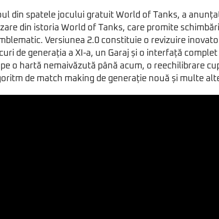
l din spatele jocului gratuit World of Tanks, a anunța
zare din istoria World of Tanks, care promite schimbăr
mblematic. Versiunea 2.0 constituie o revizuire inovato
uri de generația a XI-a, un Garaj și o interfață complet
pe o hartă nemaivăzută până acum, o reechilibrare cu
goritm de match making de generație nouă și multe alt