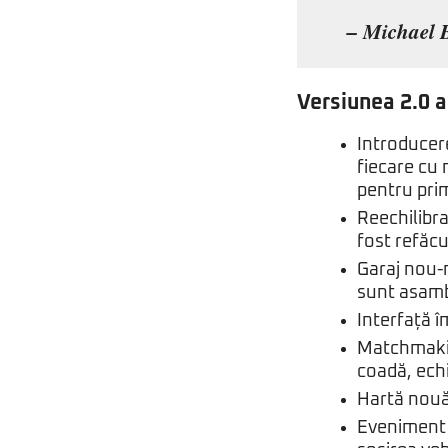
– Michael B
Versiunea 2.0 a
Introducere
fiecare cu 
pentru prima
Reechilibra
fost refăcu
Garaj nou-n
sunt asambl
Interfață î
Matchmakin
coadă, echi
Hartă nouă:
Eveniment 