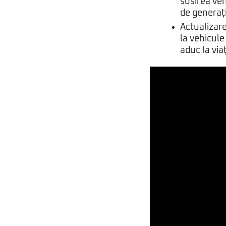
sosirea veh
de generaț
Actualizare
la vehicule
aduc la via