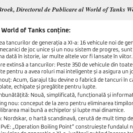
roek, Directorul de Publicare al World of Tanks We
 World of Tanks conține:
a tancurilor de generația a XI-a: 16 vehicule noi de gen
mecanici de joc unice și un nou sistem de progres, sunt
 dată în istorie, iar multe altele vor fi lansate în viitor.
re extinsă a tancurilor: Peste 350 de vehicule din toate
te pentru a avea roluri mai inteligente și a asigura un j
ouț: Acum, Garajul tău devine o fabrică de tancuri în c
ate, echipate și pregătite pentru lupte.
mbunătățită: Nouă, simplificată, funcțională și informat
g nou: conceput de la zero pentru eliminarea timpilor
librarea mai bună a echipelor și lupte mai dinamice.
 Nordskar, o hartă scandinavă, cerută de mult timp de 
PvE: „Operation Boiling Point” construiește fundalul n