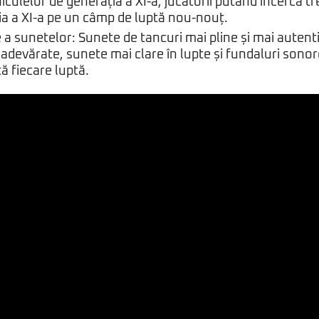
iculelor de generația a XI-a, jucătorii putând încerca tre
ia a XI-a pe un câmp de luptă nou-nouț.
 a sunetelor: Sunete de tancuri mai pline și mai autenti
 adevărate, sunete mai clare în lupte și fundaluri sonor
ță fiecare luptă.