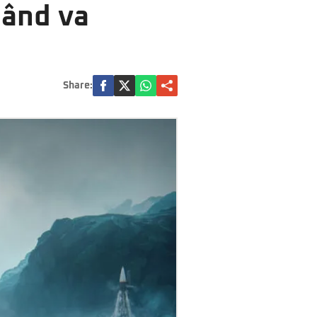
Când va
Share: