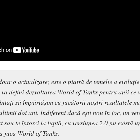
doar o actualizare; este o piatră de temelie a evoluție
e va defini dezvoltarea World of Tanks pentru anii ce 
ntați să împărtășim cu jucătorii noștri rezultatele m
ultimii doi ani. Indiferent dacă ești nou în joc, un ve
t sau te întorci la luptă, cu versiunea 2.0 nu există
a juca World of Tanks.