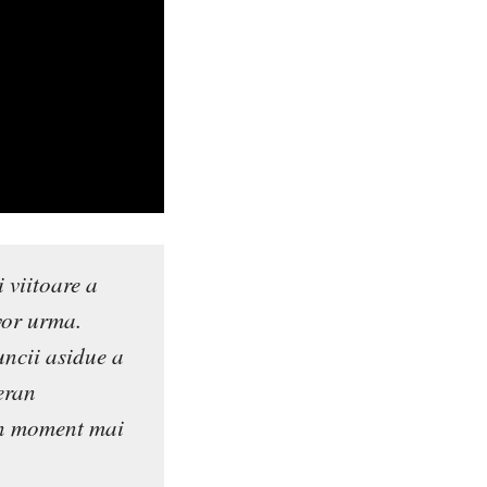
i viitoare a
vor urma.
uncii asidue a
teran
 un moment mai