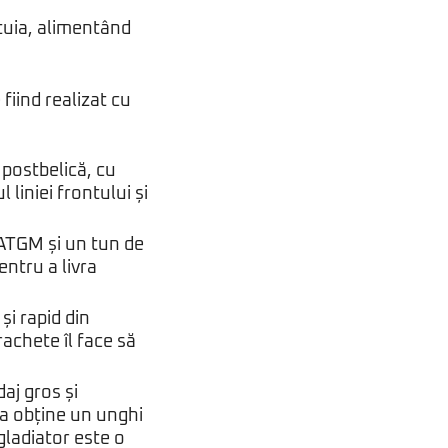
stuia, alimentând
fiind realizat cu
 postbelică, cu
liniei frontului și
 ATGM și un tun de
entru a livra
și rapid din
rachete îl face să
daj gros și
 a obține un unghi
gladiator este o