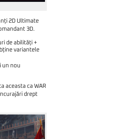
nți 2D Ultimate
 comandant 3D.
 de abilități +
bține variantele
i un nou
ata aceasta ca WAR
încurajări drept