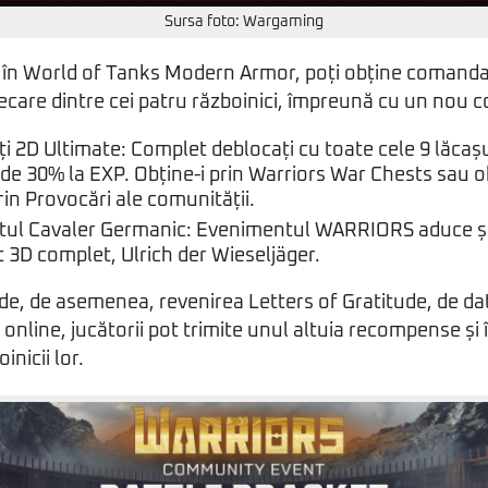
Sursa foto: Wargaming
 în World of Tanks Modern Armor, poți obține comanda
iecare dintre cei patru războinici, împreună cu un nou
2D Ultimate: Complet deblocați cu toate cele 9 lăcașuri
de 30% la EXP. Obține-i prin Warriors War Chests sau o
in Provocări ale comunității.
ul Cavaler Germanic: Evenimentul WARRIORS aduce ș
3D complet, Ulrich der Wieseljäger.
de, de asemenea, revenirea Letters of Gratitude, de d
online, jucătorii pot trimite unul altuia recompense și 
inicii lor.