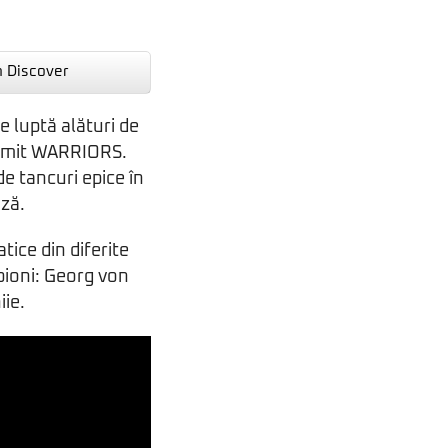
n Discover
 luptă alături de
 numit WARRIORS.
e tancuri epice în
ază.
tice din diferite
pioni: Georg von
ie.