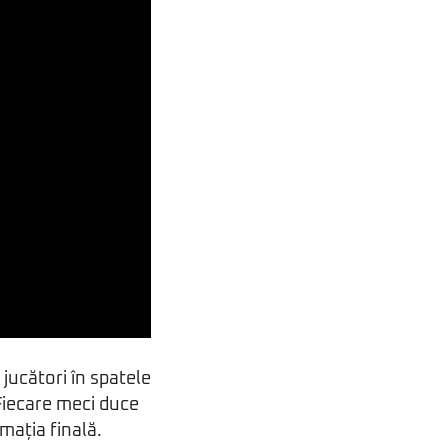
 jucători în spatele
Fiecare meci duce
mația finală.