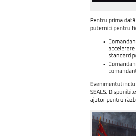
Pentru prima dată
puternici pentru f
Comandanți 
accelerare 
standard pr
Comandant
comandant 
Evenimentul inclu
SEALS. Disponibile 
ajutor pentru războ