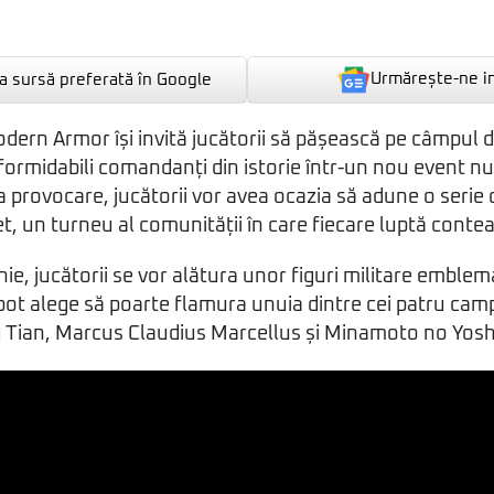
Urmărește-ne i
 sursă preferată în Google
ern Armor își invită jucătorii să pășească pe câmpul de
i formidabili comandanți din istorie într-un nou event
provocare, jucătorii vor avea ocazia să adune o serie d
t, un turneu al comunității în care fiecare luptă conte
unie, jucătorii se vor alătura unor figuri militare emblema
 pot alege să poarte flamura unuia dintre cei patru cam
Tian, Marcus Claudius Marcellus și Minamoto no Yoshi