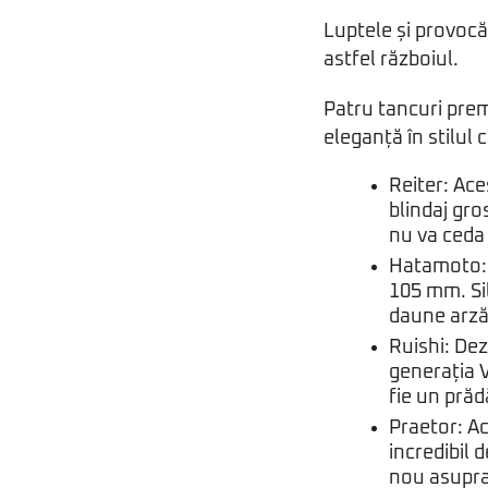
Luptele și provocă
astfel războiul.
Patru tancuri premi
eleganță în stilul 
Reiter: Ace
blindaj gro
nu va ceda 
Hatamoto: 
105 mm. Sil
daune arză
Ruishi: Dez
generația V
fie un prăd
Praetor: Ac
incredibil 
nou asupra 