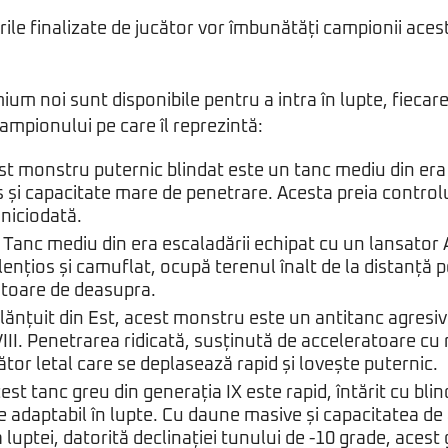
rile finalizate de jucător vor îmbunătăți campionii ace
um noi sunt disponibile pentru a intra în lupte, fiecare 
campionului pe care îl reprezintă:
st monstru puternic blindat este un tanc mediu din era
s și capacitate mare de penetrare. Acesta preia controlul 
niciodată.
Tanc mediu din era escaladării echipat cu un lansator
ențios și camuflat, ocupă terenul înalt de la distanță p
toare de deasupra.
lănțuit din Est, acest monstru este un antitanc agresiv 
III. Penetrarea ridicată, susținută de acceleratoare cu 
ător letal care se deplasează rapid și lovește puternic.
est tanc greu din generația IX este rapid, întărit cu blin
de adaptabil în lupte. Cu daune masive și capacitatea de
luptei, datorită declinației tunului de -10 grade, acest 