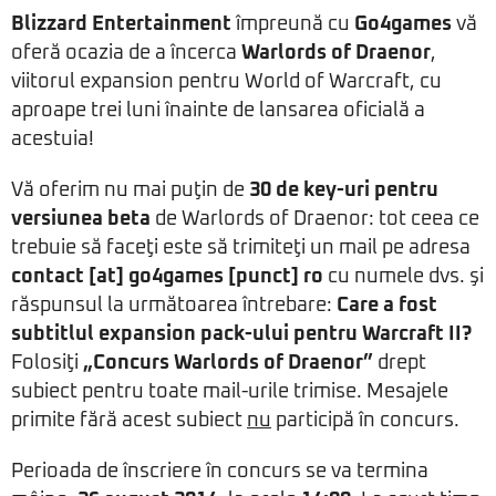
Blizzard Entertainment
împreună cu
Go4games
vă
oferă ocazia de a încerca
Warlords of Draenor
,
viitorul expansion pentru World of Warcraft, cu
aproape trei luni înainte de lansarea oficială a
acestuia!
Vă oferim nu mai puţin de
30 de key-uri pentru
versiunea beta
de Warlords of Draenor: tot ceea ce
trebuie să faceţi este să trimiteţi un mail pe adresa
contact [at] go4games [punct] ro
cu numele dvs. şi
răspunsul la următoarea întrebare:
Care a fost
subtitlul expansion pack-ului pentru Warcraft II?
Folosiţi
„Concurs Warlords of Draenor”
drept
subiect pentru toate mail-urile trimise. Mesajele
primite fără acest subiect
nu
participă în concurs.
Perioada de înscriere în concurs se va termina