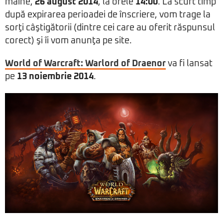
mâine,
26 august 2014
, la orele
14:00
. La scurt timp
după expirarea perioadei de înscriere, vom trage la
sorţi câştigătorii (dintre cei care au oferit răspunsul
corect) şi îi vom anunţa pe site.
World of Warcraft: Warlord of Draenor
va fi lansat
pe
13 noiembrie 2014
.