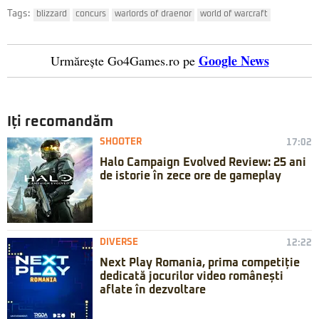
Tags:
blizzard
concurs
warlords of draenor
world of warcraft
Google News
Urmărește Go4Games.ro pe
Iți recomandăm
SHOOTER
17:02
Halo Campaign Evolved Review: 25 ani
de istorie în zece ore de gameplay
DIVERSE
12:22
Next Play Romania, prima competiție
dedicată jocurilor video românești
aflate în dezvoltare