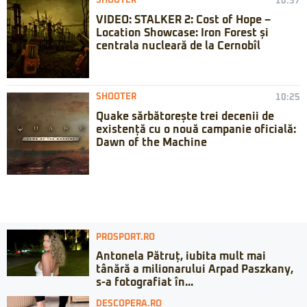
SHOOTER
10:37
VIDEO: STALKER 2: Cost of Hope –
Location Showcase: Iron Forest și
centrala nucleară de la Cernobîl
SHOOTER
10:25
Quake sărbătorește trei decenii de
existență cu o nouă campanie oficială:
Dawn of the Machine
PROSPORT.RO
Antonela Pătruț, iubita mult mai
tânără a milionarului Arpad Paszkany,
s-a fotografiat în...
DESCOPERA.RO