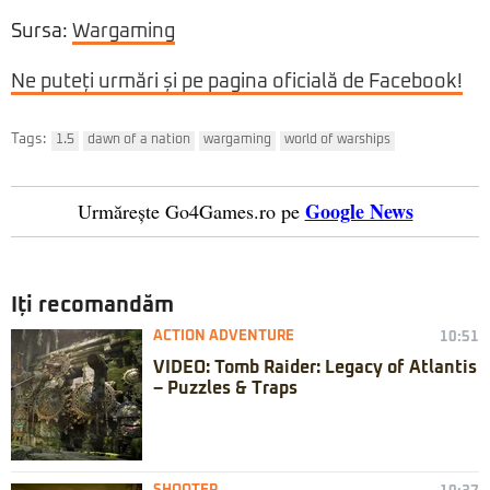
Sursa:
Wargaming
Ne puteți urmări și pe pagina oficială de Facebook!
Tags:
1.5
dawn of a nation
wargaming
world of warships
Google News
Urmărește Go4Games.ro pe
Iți recomandăm
ACTION ADVENTURE
10:51
VIDEO: Tomb Raider: Legacy of Atlantis
– Puzzles & Traps