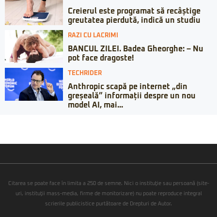
Creierul este programat să recâștige
greutatea pierdută, indică un studiu
RAZI CU LACRIMI
BANCUL ZILEI. Badea Gheorghe: – Nu
pot face dragoste!
TECHRIDER
Anthropic scapă pe internet „din
greșeală” informații despre un nou
model AI, mai...
Citarea se poate face în limita a 250 de semne. Nici o instituţie sau persoană (site-
uri, instituţii mass-media, firme de monitorizare) nu poate reproduce integral
scrierile publicistice purtătoare de Drepturi de Autor.