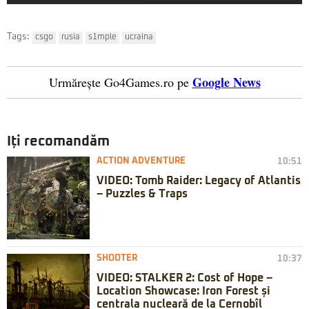
Tags:
csgo
rusia
s1mple
ucraina
Google News
Urmărește Go4Games.ro pe
Iți recomandăm
ACTION ADVENTURE
10:51
VIDEO: Tomb Raider: Legacy of Atlantis
– Puzzles & Traps
SHOOTER
10:37
VIDEO: STALKER 2: Cost of Hope –
Location Showcase: Iron Forest și
centrala nucleară de la Cernobîl