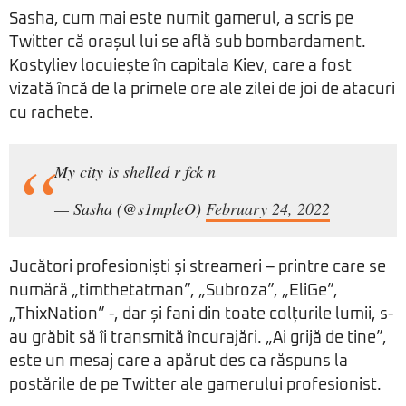
Sasha, cum mai este numit gamerul, a scris pe
Twitter că orașul lui se află sub bombardament.
Kostyliev locuiește în capitala Kiev, care a fost
vizată încă de la primele ore ale zilei de joi de atacuri
cu rachete.
My city is shelled r fck n
— Sasha (@s1mpleO)
February 24, 2022
Jucători profesioniști și streameri – printre care se
numără „timthetatman”, „Subroza”, „EliGe”,
„ThixNation” -, dar și fani din toate colțurile lumii, s-
au grăbit să îi transmită încurajări. „Ai grijă de tine”,
este un mesaj care a apărut des ca răspuns la
postările de pe Twitter ale gamerului profesionist.