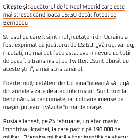
Citește și:
Jucătorul de la Real Madrid care este
mai stresat când joacă CS:GO decât fotbal pe
Bernabeu
Stresul pe care îl simt mulți cetățeni din Ucraina a
fost exprimat de jucătorul de CS:GO. „Vă rog, vă rog,
încetați, nu mai pot face asta, avem nevoie cu toții
de pace”, a transmis el pe Twitter. „Sunt obosit de
aceste știri”, a mai scris tânărul.
Foarte mulți cetățeni din Ucraina încearcă să fugă
din zonele vizate de atacurile rușilor. Sunt cozi la
benzinării, la bancomate, iar coloane imense de
mașini puteau fi văzute în marile orașe.
Rusia a lansat, pe 24 februarie, un atac masiv
împotriva Ucrainei, la care participă 190.000 de
militari. Ofensiva militară a fost însoțită de
atacuri