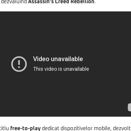
, dezvăluind
Assassin’s Creed Rebellion
.
titlu
free-to-play
dedicat dispozitivelor mobile, dezvolt