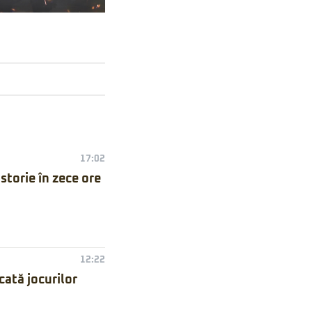
17:02
torie în zece ore
12:22
ată jocurilor