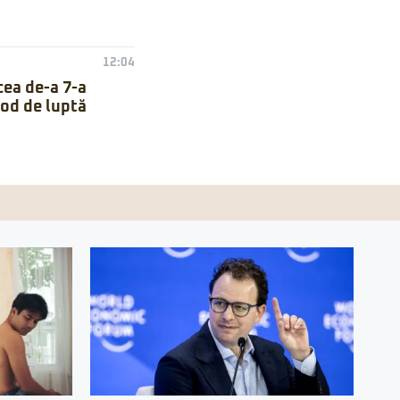
12:04
cea de-a 7-a
mod de luptă