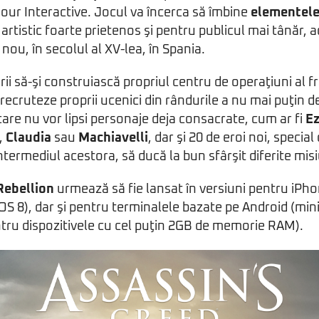
our Interactive. Jocul va încerca să îmbine
elementele
l artistic foarte prietenos şi pentru publicul mai tânăr
nou, în secolul al XV-lea, în Spania.
rii să-şi construiască propriul centru de operaţiuni al fră
 recruteze proprii ucenici din rândurile a nu mai puţin d
 care nu vor lipsi personaje deja consacrate, cum ar fi
Ez
,
Claudia
sau
Machiavelli
, dar şi 20 de eroi noi, special
 intermediul acestora, să ducă la bun sfârşit diferite misi
Rebellion
urmează să fie lansat în versiuni pentru iPho
S 8), dar şi pentru terminalele bazate pe Android (mi
ntru dispozitivele cu cel puţin 2GB de memorie RAM).