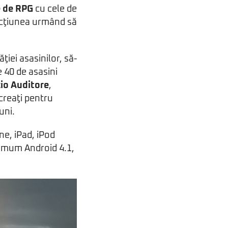
 de RPG
cu cele de
, acţiunea urmând să
ţiei asasinilor, să-
e 40 de asasini
io Auditore
,
 creaţi pentru
uni.
ne, iPad, iPod
nimum Android 4.1,