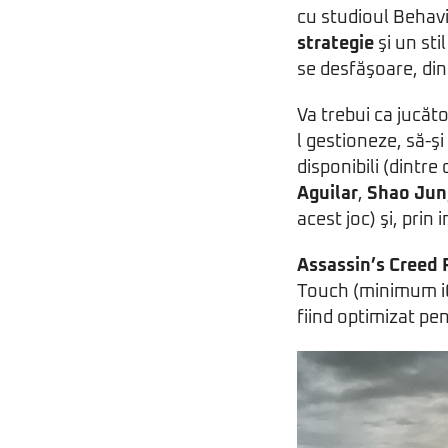
cu studioul Behavi
strategie
şi un sti
se desfăşoare, din 
Va trebui ca jucăto
l gestioneze, să-şi
disponibili (dintre
Aguilar
,
Shao Jun
acest joc) şi, prin
Assassin’s Creed 
Touch (minimum iO
fiind optimizat pe