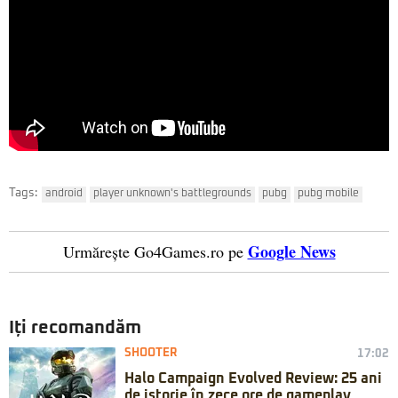
Tags:
android
player unknown's battlegrounds
pubg
pubg mobile
Google News
Urmărește Go4Games.ro pe
Iți recomandăm
SHOOTER
17:02
Halo Campaign Evolved Review: 25 ani
de istorie în zece ore de gameplay