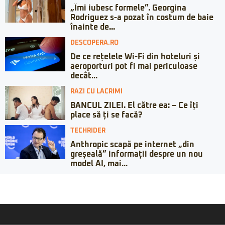
„Îmi iubesc formele”. Georgina
Rodriguez s-a pozat în costum de baie
înainte de...
DESCOPERA.RO
De ce rețelele Wi-Fi din hoteluri și
aeroporturi pot fi mai periculoase
decât...
RAZI CU LACRIMI
BANCUL ZILEI. El către ea: – Ce îți
place să ți se facă?
TECHRIDER
Anthropic scapă pe internet „din
greșeală” informații despre un nou
model AI, mai...