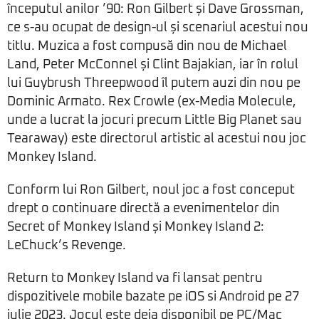
începutul anilor ’90: Ron Gilbert și Dave Grossman,
ce s-au ocupat de design-ul și scenariul acestui nou
titlu. Muzica a fost compusă din nou de Michael
Land, Peter McConnel și Clint Bajakian, iar în rolul
lui Guybrush Threepwood îl putem auzi din nou pe
Dominic Armato. Rex Crowle (ex-Media Molecule,
unde a lucrat la jocuri precum Little Big Planet sau
Tearaway) este directorul artistic al acestui nou joc
Monkey Island.
Conform lui Ron Gilbert, noul joc a fost conceput
drept o continuare directă a evenimentelor din
Secret of Monkey Island și Monkey Island 2:
LeChuck’s Revenge.
Return to Monkey Island va fi lansat pentru
dispozitivele mobile bazate pe iOS si Android pe 27
iulie 2023. Jocul este deja disponibil pe PC/Mac