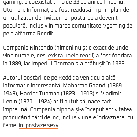
gaming, a coexistat timp de 33 de ani cu Imperiul
Otoman. Informația a fost readusă în prim plan de
un utilizator de Twitter, iar postarea a devenit
populară, inclusiv în marea comunitate r/gaming de
pe platforma Reddit.
Compania Nintendo (nimeni nu știe exact de unde
vine numele, deși
există unele teorii
) a fost fondată
în 1889, iar Imperiul Otoman s-a prăbușit în 1922.
Autorul postării de pe Reddit a venit cu o altă
informație interesantă: Mahatma Ghandi (1869 –
1948), Harriet Tubman (1823 – 1913) și Vladimir
Lenin (1870 – 1924) ar fi putut să joace cărți
împreună.
Compania niponă
și-a început activitatea
producând cărți de joc, inclusiv unele îndrăznețe, cu
femei
în ipostaze sexy
.