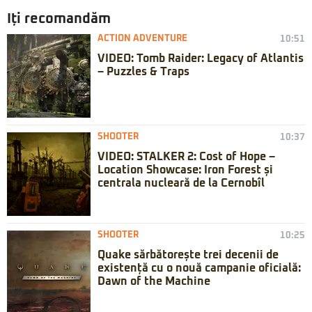
Iți recomandăm
ACTION ADVENTURE
10:51
VIDEO: Tomb Raider: Legacy of Atlantis
– Puzzles & Traps
SHOOTER
10:37
VIDEO: STALKER 2: Cost of Hope –
Location Showcase: Iron Forest și
centrala nucleară de la Cernobîl
SHOOTER
10:25
Quake sărbătorește trei decenii de
existență cu o nouă campanie oficială:
Dawn of the Machine