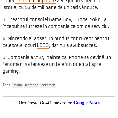
topul
celor mai populare
zece jocuri video din
istorie, cu 58 de milioane de unități vândute.
3. Creatorul consolei Game Boy, Gunpei Yokoi, a
început să lucreze în companie ca om de serviciu.
4. Nintendo a lansat un produs concurent pentru
celebrele jocuri
LEGO
, dar nu a avut succes.
5. Compania a vrut, înainte ca iPhone să devină un
fenomen, să lanseze un telefon orientat spre
gaming.
Tags:
mario
nintendo
pokemon
Google News
Urmărește Go4Games.ro pe