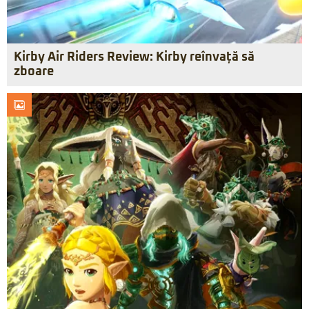
Kirby Air Riders Review: Kirby reînvață să
zboare