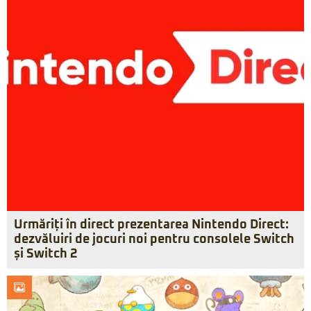
Urmăriți în direct prezentarea Nintendo Direct:
dezvăluiri de jocuri noi pentru consolele Switch
și Switch 2