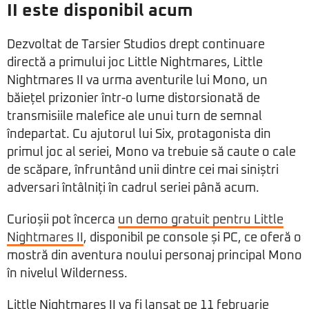
II este disponibil acum
Dezvoltat de Tarsier Studios drept continuare
directă a primului joc Little Nightmares, Little
Nightmares II va urma aventurile lui Mono, un
băiețel prizonier într-o lume distorsionată de
transmisiile malefice ale unui turn de semnal
îndepartat. Cu ajutorul lui Six, protagonista din
primul joc al seriei, Mono va trebuie să caute o cale
de scăpare, înfruntând unii dintre cei mai siniștri
adversari întâlniți în cadrul seriei până acum.
Curioșii pot încerca
un demo gratuit pentru Little
Nightmares II
, disponibil pe console și PC, ce oferă o
mostră din aventura noului personaj principal Mono
în nivelul Wilderness.
Little Nightmares II va fi lansat pe 11 februarie