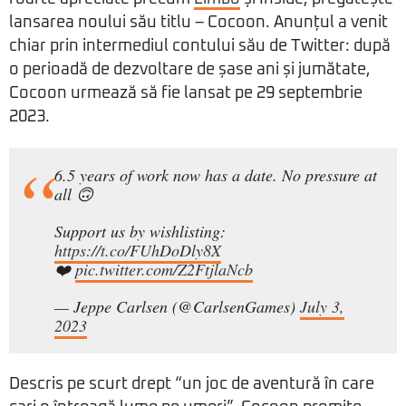
lansarea noului său titlu – Cocoon. Anunțul a venit
chiar prin intermediul contului său de Twitter: după
o perioadă de dezvoltare de șase ani și jumătate,
Cocoon urmează să fie lansat pe 29 septembrie
2023.
6.5 years of work now has a date. No pressure at
all 🙃
Support us by wishlisting:
https://t.co/FUhDoDly8X
❤️
pic.twitter.com/Z2FtjlaNcb
— Jeppe Carlsen (@CarlsenGames)
July 3,
2023
Descris pe scurt drept “un joc de aventură în care