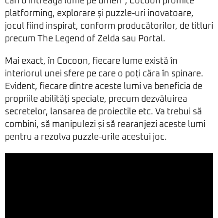
cari o întreagă lume pe umeri”, Cocoon promite
platforming, explorare și puzzle-uri inovatoare,
jocul fiind inspirat, conform producătorilor, de titluri
precum The Legend of Zelda sau Portal.
Mai exact, în Cocoon, fiecare lume există în
interiorul unei sfere pe care o poți căra în spinare.
Evident, fiecare dintre aceste lumi va beneficia de
propriile abilități speciale, precum dezvăluirea
secretelor, lansarea de proiectile etc. Va trebui să
combini, să manipulezi și să rearanjezi aceste lumi
pentru a rezolva puzzle-urile acestui joc.