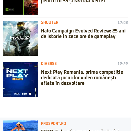
pentru DLSS și NVIDIA Reflex
SHOOTER
17:02
Halo Campaign Evolved Review: 25 ani
de istorie în zece ore de gameplay
DIVERSE
12:22
Next Play Romania, prima competiție
dedicată jocurilor video românești
aflate în dezvoltare
PROSPORT.RO