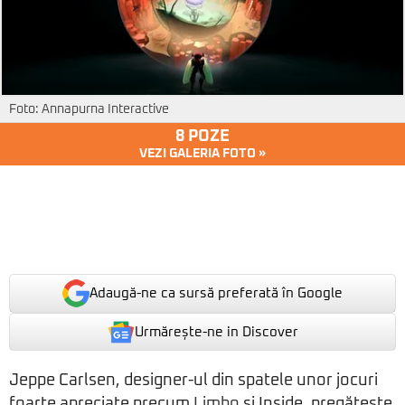
Foto: Annapurna Interactive
8 POZE
VEZI GALERIA FOTO »
Adaugă-ne ca sursă preferată în Google
Urmărește-ne in Discover
Jeppe Carlsen, designer-ul din spatele unor jocuri
foarte apreciate precum
Limbo
și Inside, pregătește