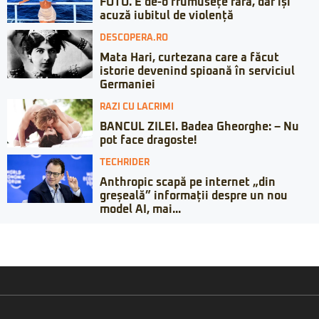
FOTO. E de-o frumusețe rară, dar își
acuză iubitul de violență
DESCOPERA.RO
Mata Hari, curtezana care a făcut
istorie devenind spioană în serviciul
Germaniei
RAZI CU LACRIMI
BANCUL ZILEI. Badea Gheorghe: – Nu
pot face dragoste!
TECHRIDER
Anthropic scapă pe internet „din
greșeală” informații despre un nou
model AI, mai...