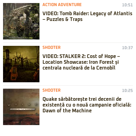
ACTION ADVENTURE
10:51
VIDEO: Tomb Raider: Legacy of Atlantis
– Puzzles & Traps
SHOOTER
10:37
VIDEO: STALKER 2: Cost of Hope –
Location Showcase: Iron Forest și
centrala nucleară de la Cernobîl
SHOOTER
10:25
Quake sărbătorește trei decenii de
existență cu o nouă campanie oficială:
Dawn of the Machine