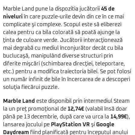
Marble Land pune la dispozitia jucătorii
45 de
niveluri
în care puzzle-urile devin din ce în ce mai
complicate şi complexe. Scopul este să eliberezi
calea pentru ca bila colorată să poată ajunge la
ţinta de culoare verde. Jucătorii interacţionează
mai degrabă cu mediul înconjurător decât cu bila
buclucaşă, manipulând diverse structuri prin
diferite mişcări (schimbarea direcţiei, teleportare,
etc.) pentru a modifica traiectoria bilei. Se pot folosi
un număr infinit de bile în încercarea de a descoperi
soluţia fiecărui puzzle.
Marble Land
este disponibil prin intermediul Steam
la un preţ promoţional de
12,74€
(valabil însă doar
până pe 13 decembrie, după care va urca la
14,99€
),
lansarea jocului pe
PlayStation VR
şi
Google
Daydream
fiind planificată pentru începutul anului