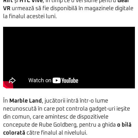
Rift
şi
HTC Vive
, în timp ce o versiune pentru
Gear
VR
urmează să fie disponibilă în magazinele digitale
la finalul acestei luni.
În
Marble Land
, jucătorii intră într-o lume
necunoscută în care pot controla gadget-uri ieşite
din comun, care amintesc de dispozitivele
concepute de Rube Goldberg, pentru a ghida
o bilă
colorată
către finalul al nivelului.