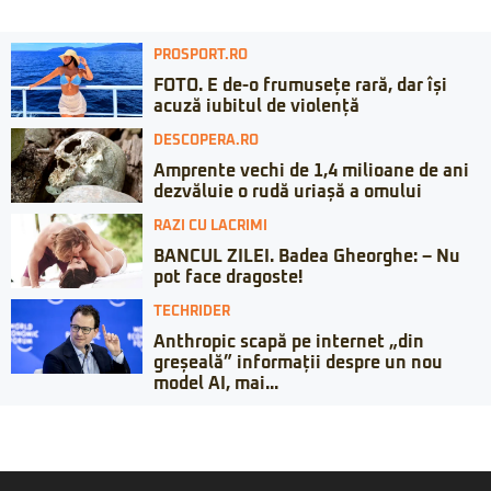
PROSPORT.RO
FOTO. E de-o frumusețe rară, dar își
acuză iubitul de violență
DESCOPERA.RO
Amprente vechi de 1,4 milioane de ani
dezvăluie o rudă uriașă a omului
RAZI CU LACRIMI
BANCUL ZILEI. Badea Gheorghe: – Nu
pot face dragoste!
TECHRIDER
Anthropic scapă pe internet „din
greșeală” informații despre un nou
model AI, mai...