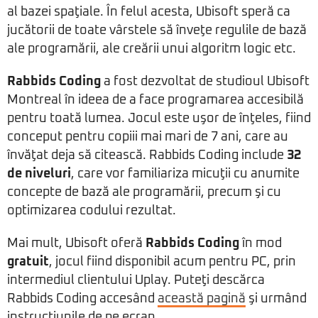
al bazei spaţiale. În felul acesta, Ubisoft speră ca
jucătorii de toate vârstele să înveţe regulile de bază
ale programării, ale creării unui algoritm logic etc.
Rabbids Coding
a fost dezvoltat de studioul Ubisoft
Montreal în ideea de a face programarea accesibilă
pentru toată lumea. Jocul este uşor de înţeles, fiind
conceput pentru copiii mai mari de 7 ani, care au
învăţat deja să citească. Rabbids Coding include
32
de niveluri
, care vor familiariza micuţii cu anumite
concepte de bază ale programării, precum şi cu
optimizarea codului rezultat.
Mai mult, Ubisoft oferă
Rabbids Coding
în mod
gratuit
, jocul fiind disponibil acum pentru PC, prin
intermediul clientului Uplay. Puteţi descărca
Rabbids Coding accesând
această pagină
şi urmând
instrucţiunile de pe ecran.