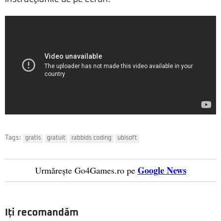
Tags:
gratis
gratuit
rabbids coding
ubisoft
Google News
Urmărește Go4Games.ro pe
Iți recomandăm