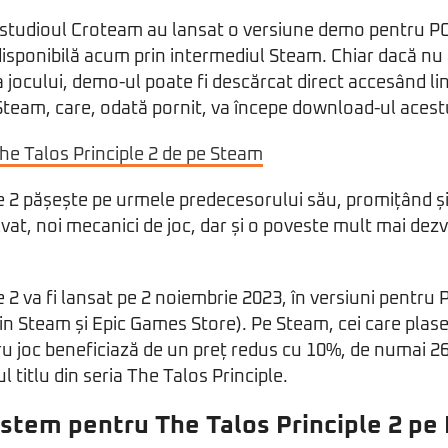
i studioul Croteam au lansat o versiune demo pentru PC
 disponibilă acum prin intermediul Steam. Chiar dacă nu
a jocului, demo-ul poate fi descărcat direct accesând lin
Steam, care, odată pornit, va începe download-ul acest
 Talos Principle 2 de pe Steam
e 2 pășește pe urmele predecesorului său, promițând ș
lvat, noi mecanici de joc, dar și o poveste mult mai dezv
e 2 va fi lansat pe 2 noiembrie 2023, în versiuni pentru 
prin Steam și Epic Games Store). Pe Steam, cei care plas
 joc beneficiază de un preț redus cu 10%, de numai 26,
ul titlu din seria The Talos Principle.
istem pentru The Talos Principle 2 pe