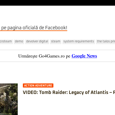
i pe pagina oficială de Facebook!
croteam
demo
devolver digital
steam
system requirements
the talos pri
Google News
Urmărește Go4Games.ro pe
ACTION ADVENTURE
VIDEO: Tomb Raider: Legacy of Atlantis – 