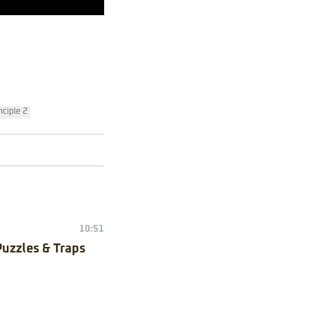
nciple 2
10:51
Puzzles & Traps