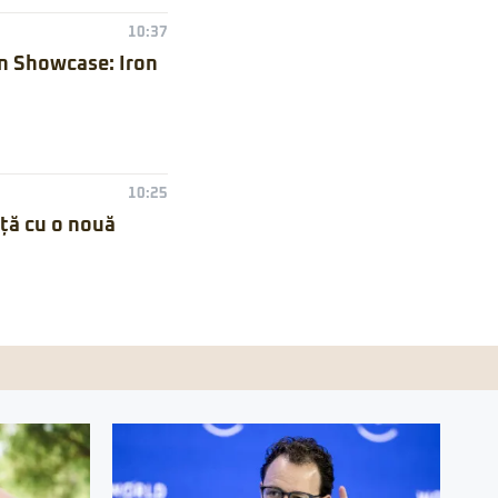
10:37
n Showcase: Iron
10:25
nță cu o nouă