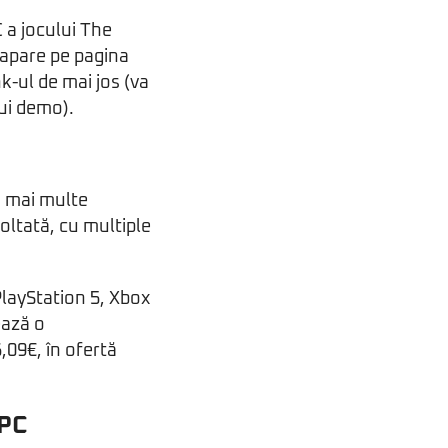
 a jocului The
 apare pe pagina
k-ul de mai jos (va
ui demo).
i mai multe
oltată, cu multiple
PlayStation 5, Xbox
ează o
09€, în ofertă
 PC