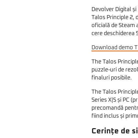
Devolver Digital ș
Talos Principle 2,
oficială de Steam 
cere deschiderea 
Download demo The
The Talos Principl
puzzle-uri de rezo
finaluri posibile.
The Talos Principl
Series X|S și PC (
precomandă pentru
fiind inclus și prim
Cerințe de s