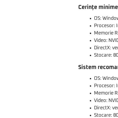
Cerințe minime 
OS: Window
Procesor: 
Memorie R
Video: NVI
DirectX: v
Stocare: 80
Sistem recoman
OS: Window
Procesor: 
Memorie R
Video: NVI
DirectX: v
Stocare: 80