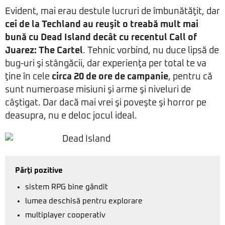
Evident, mai erau destule lucruri de îmbunătăţit, dar
cei de la Techland au reuşit o treabă mult mai
bună cu Dead Island decât cu recentul
Call of
Juarez: The Cartel
. Tehnic vorbind, nu duce lipsă de
bug-uri şi stângăcii, dar experienţa per total te va
ţine în cele
circa 20 de ore de campanie
, pentru că
sunt numeroase misiuni şi arme şi niveluri de
câştigat. Dar dacă mai vrei şi poveşte şi horror pe
deasupra, nu e deloc jocul ideal.
Părţi pozitive
sistem RPG bine gândit
lumea deschisă pentru explorare
multiplayer cooperativ