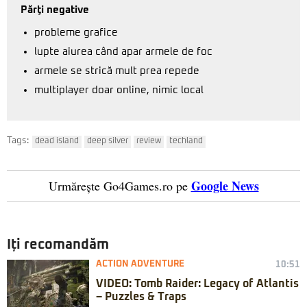
Părţi negative
probleme grafice
lupte aiurea când apar armele de foc
armele se strică mult prea repede
multiplayer doar online, nimic local
Tags:
dead island
deep silver
review
techland
Google News
Urmărește Go4Games.ro pe
Iți recomandăm
ACTION ADVENTURE
10:51
VIDEO: Tomb Raider: Legacy of Atlantis
– Puzzles & Traps