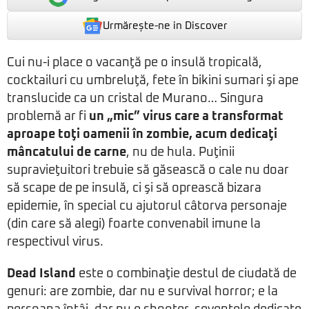
Urmărește-ne in Discover
Cui nu-i place o vacanţă pe o insulă tropicală,
cocktailuri cu umbreluţă, fete în bikini sumari şi ape
translucide ca un cristal de Murano… Singura
problemă ar fi
un „mic” virus care a transformat
aproape toţi oamenii în zombie, acum dedicaţi
mâncatului de carne
, nu de hula. Puţinii
supravieţuitori trebuie să găsească o cale nu doar
să scape de pe insulă, ci şi să oprească bizara
epidemie, în special cu ajutorul câtorva personaje
(din care să alegi) foarte convenabil imune la
respectivul virus.
Dead Island
este o combinaţie destul de ciudată de
genuri: are zombie, dar nu e survival horror; e la