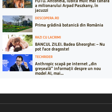
FOTO. Antonela, iubita mult mai tânără
a milionarului Arpad Paszkany, în
jacuzzi
DESCOPERA.RO
Prima grădină botanică din România
RAZI CU LACRIMI
BANCUL ZILEI. Badea Gheorghe: – Nu
pot face dragoste!
TECHRIDER
Anthropic scapă pe internet „din
greșeală” informații despre un nou
model AI, mai...