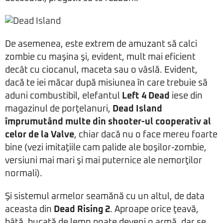
De asemenea, este extrem de amuzant să calci
zombie cu maşina şi, evident, mult mai eficient
decât cu ciocanul, maceta sau o vâslă. Evident,
dacă te iei măcar după misiunea în care trebuie să
aduni combustibil, elefantul
Left 4 Dead
iese din
magazinul de porţelanuri,
Dead Island
împrumutând multe din shooter-ul cooperativ al
celor de la Valve
, chiar dacă nu o face mereu foarte
bine (vezi imitaţiile cam palide ale boşilor-zombie,
versiuni mai mari şi mai puternice ale nemorţilor
normali).
Şi sistemul armelor seamănă cu un altul, de data
aceasta din
Dead Rising 2
. Aproape orice ţeavă,
bâtă, bucată de lemn poate deveni o armă, dar se