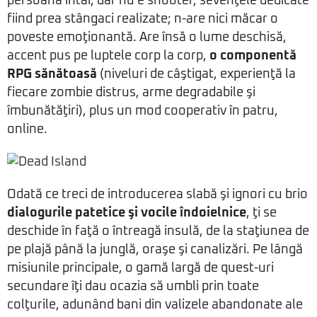
persoana întâi, dar nu e shooter, sevenţele dedicate
fiind prea stângaci realizate; n-are nici măcar o
poveste emoţionantă. Are însă o lume deschisă,
accent pus pe luptele corp la corp,
o componentă
RPG sănătoasă
(niveluri de câştigat, experienţă la
fiecare zombie distrus, arme degradabile şi
îmbunătăţiri), plus un mod cooperativ în patru,
online.
Odată ce treci de introducerea slabă şi ignori cu brio
dialogurile patetice şi vocile îndoielnice
, ţi se
deschide în faţă o întreagă insulă, de la staţiunea de
pe plajă până la junglă, oraşe şi canalizări. Pe lângă
misiunile principale, o gamă largă de quest-uri
secundare îţi dau ocazia să umbli prin toate
colţurile, adunând bani din valizele abandonate ale