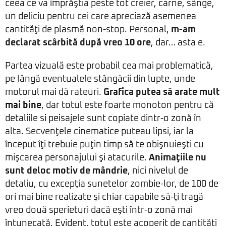
ceea ce va împrăştia peste tot creier, carne, sânge,
un deliciu pentru cei care apreciază asemenea
cantităţi de plasmă non-stop. Personal,
m-am
declarat scârbită după vreo 10 ore
, dar… asta e.
Partea vizuală este probabil cea mai problematică,
pe lângă eventualele stângăcii din lupte, unde
motorul mai dă rateuri.
Grafica putea să arate mult
mai bine
, dar totul este foarte monoton pentru că
detaliile si peisajele sunt copiate dintr-o zonă în
alta. Secvenţele cinematice puteau lipsi, iar la
început îţi trebuie puţin timp să te obişnuieşti cu
mişcarea personajului şi atacurile.
Animaţiile nu
sunt deloc motiv de mândrie
, nici nivelul de
detaliu, cu excepţia sunetelor zombie-lor, de 100 de
ori mai bine realizate şi chiar capabile să-ţi tragă
vreo două sperieturi dacă eşti într-o zonă mai
întunecată. Evident, totul este acoperit de cantităţi