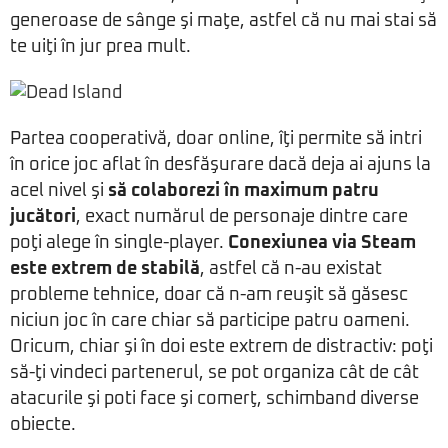
generoase de sânge şi maţe, astfel că nu mai stai să
te uiţi în jur prea mult.
Partea cooperativă, doar online, îţi permite să intri
în orice joc aflat în desfăşurare dacă deja ai ajuns la
acel nivel şi
să colaborezi în maximum patru
jucători
, exact numărul de personaje dintre care
poţi alege în single-player.
Conexiunea via Steam
este extrem de stabilă
, astfel că n-au existat
probleme tehnice, doar că n-am reuşit să găsesc
niciun joc în care chiar să participe patru oameni.
Oricum, chiar şi în doi este extrem de distractiv: poţi
să-ţi vindeci partenerul, se pot organiza cât de cât
atacurile şi poti face şi comerţ, schimband diverse
obiecte.