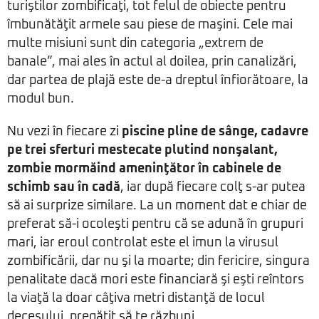
turiştilor zombificaţi, tot felul de obiecte pentru
îmbunătăţit armele sau piese de maşini. Cele mai
multe misiuni sunt din categoria „extrem de
banale”, mai ales în actul al doilea, prin canalizări,
dar partea de plajă este de-a dreptul înfiorătoare, la
modul bun.
Nu vezi în fiecare zi
piscine pline de sânge, cadavre
pe trei sferturi mestecate plutind nonşalant,
zombie mormăind ameninţător în cabinele de
schimb sau în cadă
, iar după fiecare colţ s-ar putea
să ai surprize similare. La un moment dat e chiar de
preferat să-i ocoleşti pentru că se adună în grupuri
mari, iar eroul controlat este el imun la virusul
zombificării, dar nu şi la moarte; din fericire, singura
penalitate dacă mori este financiară şi eşti reîntors
la viaţă la doar câţiva metri distanţă de locul
decesului, pregătit să te răzbuni.