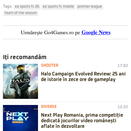
Tags:
ea sports fc 26
ea sports fc mobile
premier league
team of the season
Google News
Urmărește Go4Games.ro pe
Iți recomandăm
SHOOTER
17:02
Halo Campaign Evolved Review: 25 ani
de istorie în zece ore de gameplay
DIVERSE
12:22
Next Play Romania, prima competiție
dedicată jocurilor video românești
aflate în dezvoltare