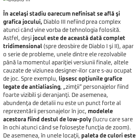
În acelaşi stadiu oarecum nefinisat se află şi
grafica jocului,
Diablo III nefiind prea complex
atunci când vine vorba de tehnologia folosită.
Astfel, deşi
jocul este de această dată complet
tridimensional
(spre deosbire de Diablo I şi II), apar
o serie de probleme, unele dintre ele rezolvabile
până la momentul apariţiei versiunii finale, altele
cauzate de viziunea designer-ilor care s-au ocupat
de joc. Spre exemplu,
lipsesc opţiunile grafice
legate de antialiasing
, „zimţii” personajelor fiind
foarte vizibili şi deranjanţi. De asemenea,
abundenţa de detalii nu este un punct forte al
reprezentării personajelor în joc,
modelele
acestora fiind destul de low-poly
(lucru care sare
în ochi atunci când se foloseşte funcţia de zoom).
De asemenea, în unele locaţii,
paleta de culori este