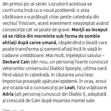
din primul joc al seriei. Locuitorii acestuia se
confrunta însă cu o nouă problemă: o stea
căzătoare s-a prăbuşit chiar peste catedrala din
vechiul Tristram, acest eveniment neaşteptat având
consecinţe cât se poate de grave.
Morţii au început
să se ridice din morminte sub forma de zombie
ahtiaţi după carne umană
, răspândind o boală care
poate transforma şi oamenii aflaţi încă în viaţă în
cadavre umblătoare. Mai mult, înţeleptul satului –
Deckard Cain
(din nou, un personaj foarte cunoscut
veteranilor universului Diablo) lipseşte, ultima oară
fiind văzut în catedrală, în căutarea unui leac
împotriva proaspăt apărutei epidemii. În oraş, eroul
are ocazia să o cunoască şi pe
Leah
, fata vrăjitoarei
Adria
(alt personaj cunoscut din Diablo I), adoptată
şi crescută de Cain după moartea mamei sale.