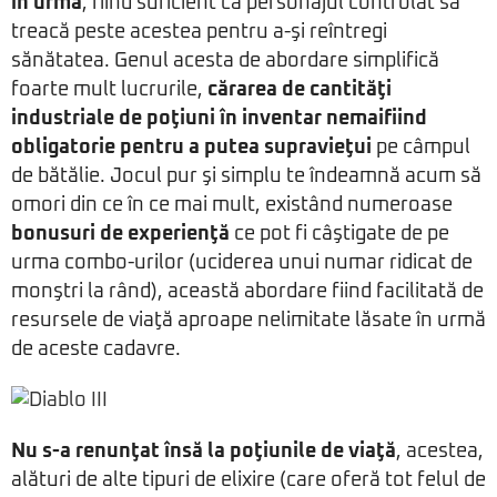
în urmă
, fiind suficient ca personajul controlat să
treacă peste acestea pentru a-şi reîntregi
sănătatea. Genul acesta de abordare simplifică
foarte mult lucrurile,
cărarea de cantităţi
industriale de poţiuni în inventar nemaifiind
obligatorie pentru a putea supravieţui
pe câmpul
de bătălie. Jocul pur şi simplu te îndeamnă acum să
omori din ce în ce mai mult, existând numeroase
bonusuri de experienţă
ce pot fi câştigate de pe
urma combo-urilor (uciderea unui numar ridicat de
monştri la rând), această abordare fiind facilitată de
resursele de viaţă aproape nelimitate lăsate în urmă
de aceste cadavre.
Nu s-a renunţat însă la poţiunile de viaţă
, acestea,
alături de alte tipuri de elixire (care oferă tot felul de