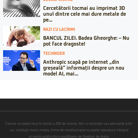
Cercetătorii tocmai au imprimat 3D
unul dintre cele mai dure metale de
pe...
RAZI CU LACRIMI
BANCUL ZILEI. Badea Gheorghe: – Nu
pot face dragoste!
TECHRIDER
Anthropic scapă pe internet „din
greșeală” informații despre un nou
model AI, mai...
Citarea se poate face în limita a 250 de semne. Nici o instituţie sau persoană (site-
uri, instituţii mass-media, firme de monitorizare) nu poate reproduce integral
scrierile publicistice purtătoare de Drepturi de Autor.