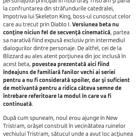
personajului principal în noul oraş Tristram şi până
la confruntarea din străfundurile catedralei,
împotriva lui Skeleton King, boss-ul cunoscut celor
care au trecut prin Diablo I.
Versiunea beta nu
conţine niciun fel de secvenţă cinematică
, partea
sa narativă fiind expusă exclusiv prin intermediul
dialogurilor dintre personaje. De altfel, cei de la
Blizzard au ales atent porţiunea din joc inclusă în
acest beta,
povestea prezentată aici fiind
îndeajuns de familiară fanilor vechi ai seriei
pentru a nu fi considerată spoiler, dar şi suficient
de motivantă pentru a ridica câteva semne de
întrebare referitoare la modul în care va fi
continuată
.
După cum spuneam, noul erou ajunge în New
Tristram, orăşel construit în vecinătatea ruinelor
vechiului Tristram, sătucul unde a avut loc acţiunea