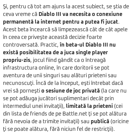
Şi, pentru că tot am ajuns la acest subiect, se ştia de
ceva vreme că
Diablo III va necesita o conexiune
permanentă la internet pentru a putea fi jucat
.
Acest beta încearcă să limpezească cât de cât apele
în ceea ce priveşte această decizie foarte
controversată. Practic,
în beta-ul Diablo III nu
există posibilitatea de a juca single player
propriu-zis
, jocul fiind gândit ca o întreagă
infrastructura online, în care doritorii se pot
aventura de unii singuri sau alături prieteni sau
necunoscuţi. Încă de la început, eşti întrebat dacă
vrei să porneşti
o sesiune de joc privată
(la care nu
se pot adăuga jucători suplimentari decât prin
intermediul unei invitaţii),
limitată la prieteni
(cei
din lista de friends de pe Battle.net ţi se pot alătura
fără nevoia de a trimite invitaţii) sau
publică
(oricine
ţi se poate alătura, fără niciun fel de restricţii).