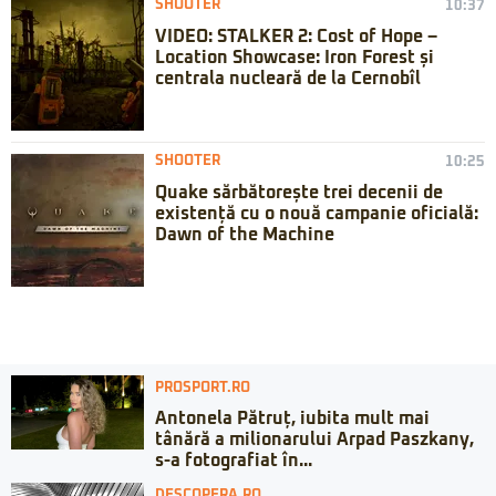
SHOOTER
10:37
VIDEO: STALKER 2: Cost of Hope –
Location Showcase: Iron Forest și
centrala nucleară de la Cernobîl
SHOOTER
10:25
Quake sărbătorește trei decenii de
existență cu o nouă campanie oficială:
Dawn of the Machine
PROSPORT.RO
Antonela Pătruț, iubita mult mai
tânără a milionarului Arpad Paszkany,
s-a fotografiat în...
DESCOPERA.RO