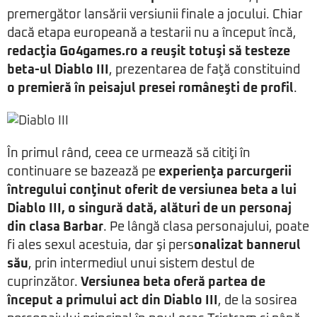
premergător lansării versiunii finale a jocului. Chiar
dacă etapa europeană a testarii nu a început încă,
redacţia Go4games.ro a reuşit totuşi să testeze
beta-ul Diablo III
, prezentarea de faţă constituind
o premieră în peisajul presei româneşti de profil
.
În primul rând, ceea ce urmează să citiţi în
continuare se bazează pe
experienţa parcurgerii
întregului conţinut oferit de versiunea beta a lui
Diablo III, o singură dată, alături de un personaj
din clasa Barbar
. Pe lângă clasa personajului, poate
fi ales sexul acestuia, dar şi pers
onalizat bannerul
său
, prin intermediul unui sistem destul de
cuprinzător.
Versiunea beta oferă partea de
început a primului act din Diablo III
, de la sosirea