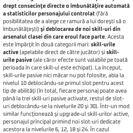
drept consecinţe directe o îmbunătăţire automată
a statisticilor personajului controlat
(fără
posibilitatea de a alege ce ramură a lui doreşti să o
îmbunătăţeşti)
şi deblocarea de noi skill-uri din
arsenalul clasei din care eroul face parte
. Acesta
este împărţit în două categorii mari:
skill-urile
active
(apelabile direct de către jucător) şi
skill-
urile pasive
(ale căror efecte sunt valabile pe toată
perioada în care skill-ul este echipat). La început,
skill-urile pasive nici măcar nu pot folosite, abia la
nivelul 10 deblocându-se primul slot pentru acest
tip de abilităţi (în total, fiecare personaj poate avea
până la trei skill-uri pasive activate, restul de slot-
uri deblocându-se la nivelurile 20 şi 30). Într-un mod
similar funcţionează şi upgrade-ul skill-urilor active,
personajul principal primind noi slot-uri dedicate
acestora la nivelurile 6, 12, 18 şi 24. În cazul