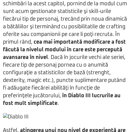
schimbări la acest capitol, pornind de la modul cum
sunt acum gestionate statisticile şi skill-urile
fiecărui tip de personaj, trecând prin noua dinamică
a bătăliilor şi terminând cu posibilitatile de crafting
oferite sau companionii pe care îi poţi recruta. În
primul rând,
cea mai importantă modificare a fost
făcută la nivelul modului în care este percepută
avansarea în nivel
. Dacă în jocurile vechi ale seriei,
fiecare tip de personaj pornea cu o anumită
configuraţie a statisticilor de bază (strenght,
dexterity, magic etc.), puncte suplimentare putând
fi adăugate fiecărei abilităţi în funcţie de
preferinţele jucătorului,
în Diablo III lucrurile au
fost mult simplificate
.
Astfel,
atingerea unui nou nivel de experienţă are