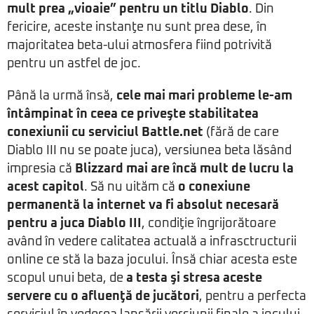
mult prea „vioaie” pentru un titlu Diablo
. Din
fericire, aceste instanţe nu sunt prea dese, în
majoritatea beta-ului atmosfera fiind potrivită
pentru un astfel de joc.
Până la urmă însă,
cele mai mari probleme le-am
întâmpinat în ceea ce priveşte stabilitatea
conexiunii cu serviciul Battle.net
(fără de care
Diablo III nu se poate juca), versiunea beta lăsând
impresia că
Blizzard mai are încă mult de lucru la
acest capitol
. Să nu uităm că
o conexiune
permanentă la internet va fi absolut necesară
pentru a juca Diablo III
, condiţie îngrijorătoare
având în vedere calitatea actuală a infrasctructurii
online ce stă la baza jocului. Însă chiar acesta este
scopul unui beta, de
a testa şi stresa aceste
servere cu o afluenţă de jucători
, pentru a perfecta