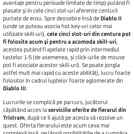
avantaje pentru perioade limitate de timp) putând fi
plasate şi în cele cinci slot-uri aferente centurii
purtate de erou. Spre deosebire însă de
Diablo II
(unde se puteau asocia hot key-uri celor mai
utilizate skill-uri),
cele cinci slot-uri din centura pot
fi folosite acum şi pentru a acomoda skill-uri
,
acestea putând fi apelate rapid prin intermediul
tastelor 1-5 (de asemenea, şi click-urile de mouse
pot fi asociate acestor skill-uri). Se poate jongla
astfel mult mai rapid cu aceste abilităţi, lucru foarte
folositor în cadrul luptelor foarte aglomerate din
Diablo III
.
Lucrurile se complică pe parcurs, jucătorul
căpătând acces la
serviciile oferite de fierarul din
Tristram
, după ce îl ajută pe acesta să rezolve un
quest. Oferta fierarului este acum ceva mai
complexă însă, pe lângă posibilităţile de a cumpăra