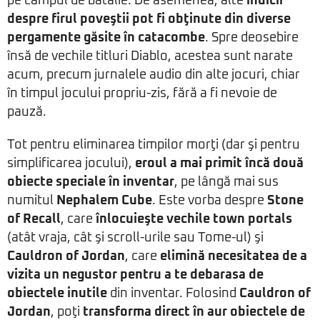
pe câmpul de bătălie. De asemenea, alte
indicii
despre firul poveştii pot fi obţinute din diverse
pergamente găsite în catacombe
. Spre deosebire
însă de vechile titluri Diablo, acestea sunt narate
acum, precum jurnalele audio din alte jocuri, chiar
în timpul jocului propriu-zis, fără a fi nevoie de
pauză.
Tot pentru eliminarea timpilor morţi (dar şi pentru
simplificarea jocului),
eroul a mai primit încă două
obiecte speciale în inventar
, pe lângă mai sus
numitul
Nephalem Cube
. Este vorba despre
Stone
of Recall
, care
înlocuieşte vechile town portals
(atât vraja, cât şi scroll-urile sau Tome-ul) şi
Cauldron of Jordan
, care
elimină necesitatea de a
vizita un negustor pentru a te debarasa de
obiectele inutile
din inventar. Folosind
Cauldron of
Jordan
, poţi
transforma direct în aur obiectele de