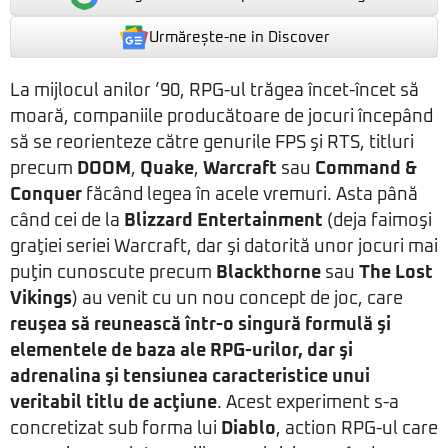
Urmărește-ne in Discover
La mijlocul anilor ’90, RPG-ul trăgea încet-încet să
moară, companiile producătoare de jocuri începând
să se reorienteze către genurile FPS şi RTS, titluri
precum
DOOM
,
Quake
,
Warcraft
sau
Command &
Conquer
făcând legea în acele vremuri. Asta până
când cei de la
Blizzard Entertainment
(deja faimoşi
graţiei seriei Warcraft, dar şi datorită unor jocuri mai
puţin cunoscute precum
Blackthorne
sau
The Lost
Vikings
) au venit cu un nou concept de joc, care
reuşea să reunească într-o singură formulă şi
elementele de baza ale RPG-urilor, dar şi
adrenalina şi tensiunea caracteristice unui
veritabil titlu de acţiune
. Acest experiment s-a
concretizat sub forma lui
Diablo
, action RPG-ul care