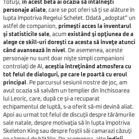
Totuşi,
în acest beta ai ocazia să întâlneşti
personaje aliate
, care se pot oferi să ţi se alăture în
lupta împotriva Regelui Schelet. Odată „adoptat” un
astfel de companion,
primeşti acces la inventarul
şi statisticile sale
, acum
existând şi opţiunea de a
alege ce skill-uri doreşti ca acesta să înveţe atunci
când avansează în nivel
. De asemenea, aceste
personaje nu sunt doar nişte simpli companioni
controlaţi de AI,
aceştia întreţinând atmosfera cu
tot felul de dialoguri, pe care le poartă cu eroul
principal
. Pe parcursul sesiunii nostre de joc, am
avut ocazia să salvăm un templier din închisoarea
lui Leoric, care, după ce şi-a recuparat
echipamentul de luptă, s-a oferit să-mi devină aliat.
Apoi au urmat tot felul de discuţii despre tărâmurile
sale natale, despre motivaţia să în lupta împotriva
Skeleton King sau despre foştii săi camarazi căzuţi