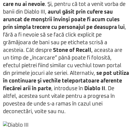
care nu ai nevoie
. Şi, pentru că tot a venit vorba de
banii din Diablo III,
aurul găsit prin cufere sau
aruncat de monştrii învinşi poate fi acum cules
prin simpla trecere cu personajul pe deasupra lui
,
fără a fi nevoie să se facă click explicit pe
grămăjoara de bani sau pe eticheta scrisă a
acesteia. Cât despre
Stone of Recall
, aceasta are
un timp de „încarcare” până poate fi folosită,
efectul pietrei fiind similar cu vechiul town portal
din primele jocuri ale seriei. Alternativ,
se pot utiliza
în continuare şi vechile teleportatoare aferente
fiecărei arii în parte
, introduse în
Diablo II
. De
altfel, acestea sunt vitale pentru a progresa în
povestea de unde s-a ramas în cazul unei
deconectări, voite sau nu.