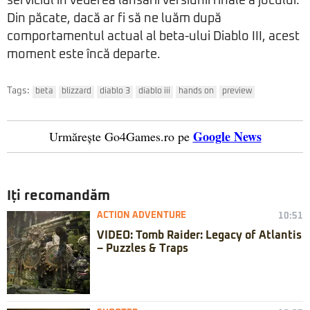
serviciul în vederea lansării versiunii finale a jocului.
Din păcate, dacă ar fi să ne luăm după
comportamentul actual al beta-ului Diablo III, acest
moment este încă departe.
Tags:
beta
blizzard
diablo 3
diablo iii
hands on
preview
Google News
Urmărește Go4Games.ro pe
Iți recomandăm
ACTION ADVENTURE
10:51
VIDEO: Tomb Raider: Legacy of Atlantis
– Puzzles & Traps