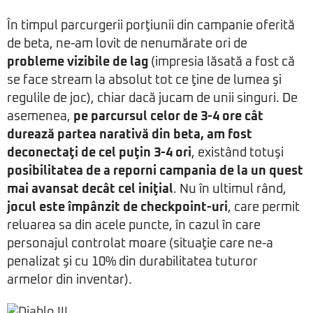
În timpul parcurgerii porţiunii din campanie oferită
de beta, ne-am lovit de nenumărate ori de
probleme vizibile de lag
(impresia lăsată a fost că
se face stream la absolut tot ce ţine de lumea şi
regulile de joc), chiar dacă jucam de unii singuri. De
asemenea,
pe parcursul celor de 3-4 ore cât
durează partea narativă din beta, am fost
deconectaţi de cel puţin 3-4 ori
, existând totuşi
posibilitatea de a reporni campania de la un quest
mai avansat decât cel iniţial
. Nu în ultimul rând,
jocul este împânzit de checkpoint-uri
, care permit
reluarea sa din acele puncte, în cazul în care
personajul controlat moare (situaţie care ne-a
penalizat şi cu 10% din durabilitatea tuturor
armelor din inventar).