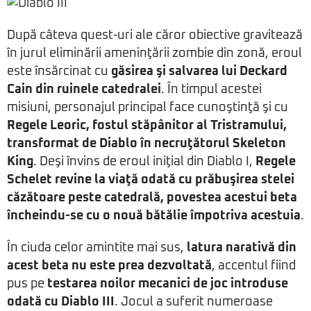
După câteva quest-uri ale căror obiective gravitează
în jurul eliminării ameninţării zombie din zonă, eroul
este însărcinat cu
găsirea şi salvarea lui Deckard
Cain din ruinele catedralei
. În timpul acestei
misiuni, personajul principal face cunoştinţă şi cu
Regele Leoric, fostul stăpânitor al Tristramului,
transformat de Diablo în necruţătorul Skeleton
King
. Deşi învins de eroul iniţial din Diablo I,
Regele
Schelet revine la viaţă odată cu prăbuşirea stelei
căzătoare peste catedrală, povestea acestui beta
încheindu-se cu o nouă bătălie împotriva acestuia
.
În ciuda celor amintite mai sus,
latura narativă din
acest beta nu este prea dezvoltată
, accentul fiind
pus pe
testarea noilor mecanici de joc introduse
odată cu Diablo III
. Jocul a suferit numeroase