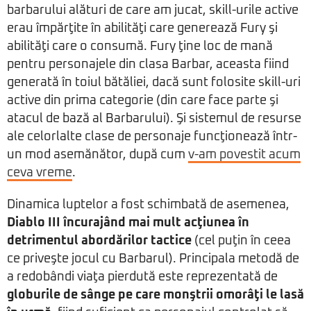
barbarului alături de care am jucat, skill-urile active
erau împărţite în abilităţi care generează Fury şi
abilităţi care o consumă. Fury ţine loc de mană
pentru personajele din clasa Barbar, aceasta fiind
generată în toiul bătăliei, dacă sunt folosite skill-uri
active din prima categorie (din care face parte şi
atacul de bază al Barbarului). Şi sistemul de resurse
ale celorlalte clase de personaje funcţionează într-
un mod asemănător, după cum
v-am povestit acum
ceva vreme
.
Dinamica luptelor a fost schimbată de asemenea,
Diablo III încurajând mai mult acţiunea în
detrimentul abordărilor tactice
(cel puţin în ceea
ce priveşte jocul cu Barbarul). Principala metodă de
a redobândi viaţa pierdută este reprezentată de
globurile de sânge pe care monştrii omorâţi le lasă