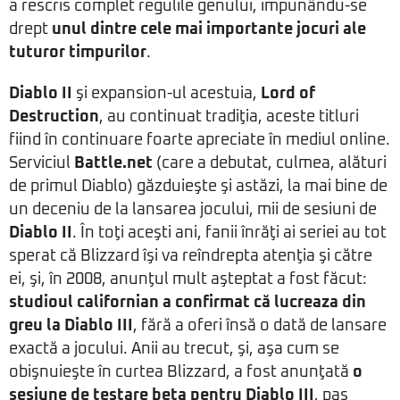
a rescris complet regulile genului, impunându-se
drept
unul dintre cele mai importante jocuri ale
tuturor timpurilor
.
Diablo II
şi expansion-ul acestuia,
Lord of
Destruction
, au continuat tradiţia, aceste titluri
fiind în continuare foarte apreciate în mediul online.
Serviciul
Battle.net
(care a debutat, culmea, alături
de primul Diablo) găzduieşte şi astăzi, la mai bine de
un deceniu de la lansarea jocului, mii de sesiuni de
Diablo II
. În toţi aceşti ani, fanii înrăţi ai seriei au tot
sperat că Blizzard îşi va reîndrepta atenţia şi către
ei, şi, în 2008, anunţul mult aşteptat a fost făcut:
studioul californian a confirmat că lucreaza din
greu la Diablo III
, fără a oferi însă o dată de lansare
exactă a jocului. Anii au trecut, şi, aşa cum se
obişnuieşte în curtea Blizzard, a fost anunţată
o
sesiune de testare beta pentru Diablo III
, pas