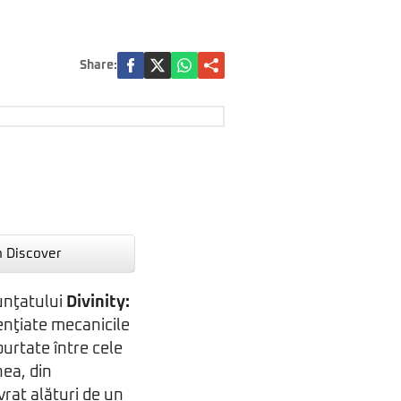
Share:
n Discover
unţatului
Divinity:
enţiate mecanicile
purtate între cele
ea, din
ivrat alături de un