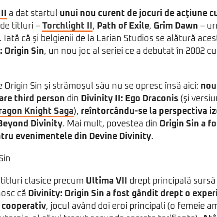
II
a dat startul
unui nou curent de jocuri de acţiune c
e titluri –
Torchlight II
,
Path of Exile
,
Grim Dawn
– ur
t. Iată că şi belgienii de la Larian Studios se alătură ace
: Origin Sin
, un nou joc al seriei ce a debutat în 2002 cu
 Origin Sin şi strămoşul său nu se opresc însă aici:
nou
are third person
din
Divinity II: Ego Draconis
(şi versiu
 Dragon Knight Saga
),
reîntorcându-se la perspectiva i
 Beyond Divinity
. Mai mult, povestea din
Origin Sin a f
tru evenimentele din Devine Divinity
.
titluri clasice precum
Ultima VII
drept principală sursă 
nosc că
Divinity: Origin Sin a fost gândit drept o expe
 cooperativ
, jocul având doi eroi principali (o femeie a