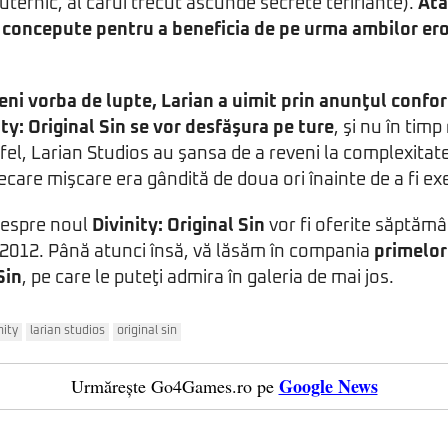
uternic, al cărui trecut ascunde secrete terifiante).
Atâ
t concepute pentru a beneficia de pe urma ambilor eroi
eni vorba de lupte, Larian a uimit prin anunţul confo
ity: Original Sin se vor desfăşura pe ture
, şi nu în tim
tfel, Larian Studios au şansa de a reveni la complexitat
iecare mişcare era gândită de doua ori înainte de a fi ex
despre noul
Divinity: Original Sin
vor fi oferite săptămân
 2012. Până atunci însă, vă lăsăm în compania
primelor
Sin
, pe care le puteţi admira în galeria de mai jos.
nity
larian studios
original sin
Google News
Urmărește Go4Games.ro pe