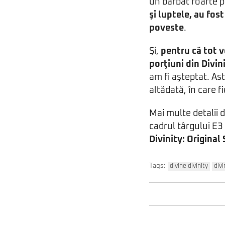
un bărbat foarte p
şi luptele, au fos
poveste
.
Şi,
pentru că tot v
porţiuni din Divin
am fi aşteptat. As
altădată, în care f
Mai multe detalii 
cadrul târgului E3
Divinity: Original 
Tags:
divine divinity
divi