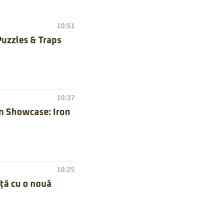
10:51
Puzzles & Traps
10:37
n Showcase: Iron
10:25
nță cu o nouă