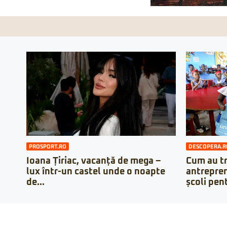
PROSPORT.RO
DESCOPERA.R
Ioana Țiriac, vacanță de mega –
Cum au t
lux într-un castel unde o noapte
antrepren
de...
școli pent