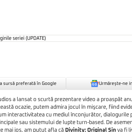
Urmărește-ne i
 sursă preferată în Google
udios a lansat o scurtă prezentare video a proaspăt an
ceastă ocazie, putem admira jocul în mişcare, fiind evid
um interactivitatea cu mediul înconjurător, dialogurile 
incipale sau sistemului de lupte turn-based. De asemen
e mai jos, am putut afla că
Divinity: Original Sin
va fi l