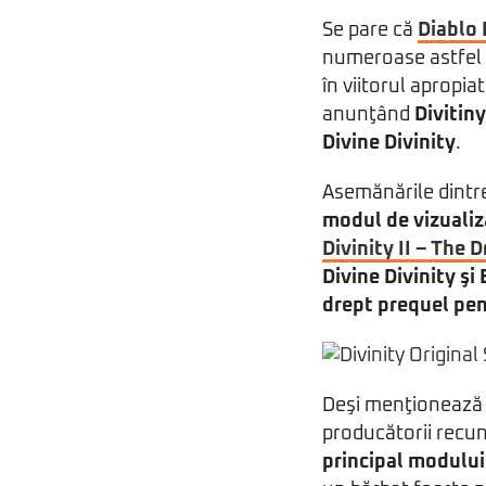
Se pare că
Diablo I
numeroase astfel d
în viitorul apropia
anunţând
Divitiny
Divine Divinity
.
Asemănările dintre
modul de vizualiz
Divinity II – The
Divine Divinity şi
drept prequel pen
Deşi menţionează 
producătorii recu
principal modului