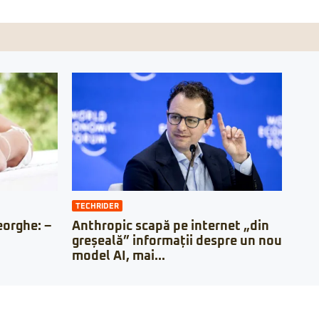
TECHRIDER
orghe: –
Anthropic scapă pe internet „din
greșeală” informații despre un nou
model AI, mai...