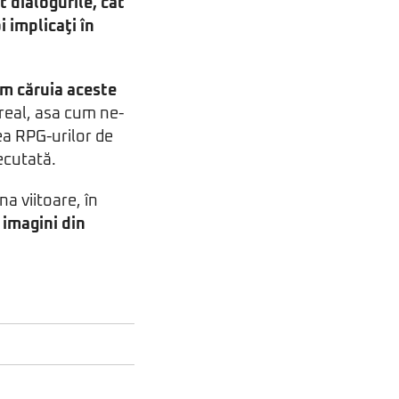
t dialogurile, cât
 implicaţi în
rm căruia aceste
p real, asa cum ne-
ea RPG-urilor de
ecutată.
a viitoare, în
 imagini din