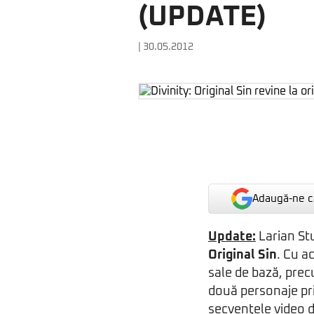
(UPDATE)
| 30.05.2012
Adaugă-ne ca
Update:
Larian St
Original Sin
. Cu a
sale de bază, prec
două personaje pr
secvenţele video d