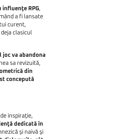
u influenţe RPG
,
mând a fi lansate
stui curent,
 deja clasicul
l joc va abandona
nea sa revizuită,
zometrică din
ost concepută
de inspiraţie,
rienţă dedicată în
mnezică şi naivă şi