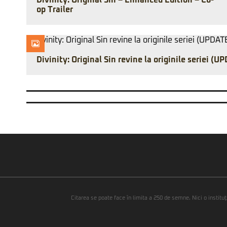
Divinity: Original Sin – Enhanced Edition – Co-
op Trailer
Divinity: Original Sin revine la originile seriei (U
Citarea se poate face în limita a 250 de semne. Nici o instituţ