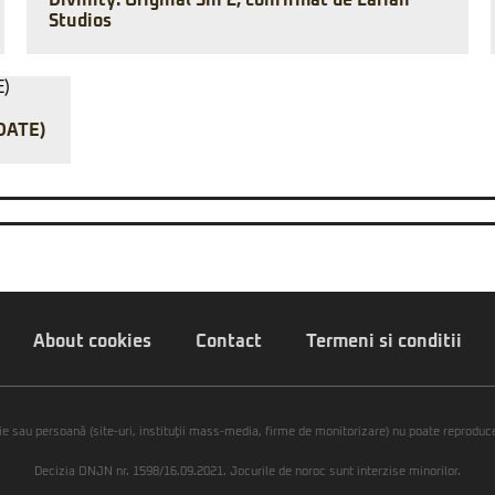
Divinity: Original Sin 2, confirmat de Larian
Studios
PDATE)
About cookies
Contact
Termeni si conditii
ie sau persoană (site-uri, instituţii mass-media, firme de monitorizare) nu poate reproduce 
Decizia ONJN nr. 1598/16.09.2021. Jocurile de noroc sunt interzise minorilor.