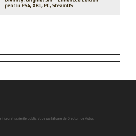
Divinity: Original Sin – Enhanced Edition
pentru PS4, XB1, PC, SteamOS
integral scrierile publicistice purtătoare de Drepturi de Autor.