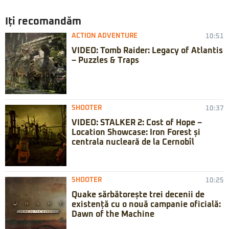
Iți recomandăm
ACTION ADVENTURE
10:51
VIDEO: Tomb Raider: Legacy of Atlantis
– Puzzles & Traps
SHOOTER
10:37
VIDEO: STALKER 2: Cost of Hope –
Location Showcase: Iron Forest și
centrala nucleară de la Cernobîl
SHOOTER
10:25
Quake sărbătorește trei decenii de
existență cu o nouă campanie oficială:
Dawn of the Machine