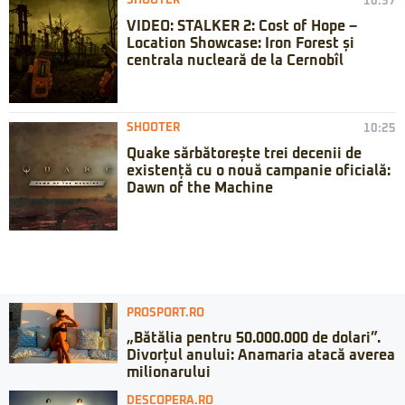
SHOOTER
10:37
VIDEO: STALKER 2: Cost of Hope –
Location Showcase: Iron Forest și
centrala nucleară de la Cernobîl
SHOOTER
10:25
Quake sărbătorește trei decenii de
existență cu o nouă campanie oficială:
Dawn of the Machine
PROSPORT.RO
„Bătălia pentru 50.000.000 de dolari”.
Divorțul anului: Anamaria atacă averea
milionarului
DESCOPERA.RO