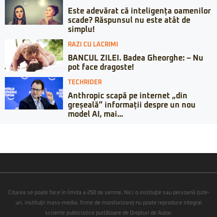
Este adevărat că inteligența oamenilor
scade? Răspunsul nu este atât de
simplu!
RAZI CU LACRIMI
BANCUL ZILEI. Badea Gheorghe: – Nu
pot face dragoste!
TECHRIDER
Anthropic scapă pe internet „din
greșeală” informații despre un nou
model AI, mai...
Citarea se poate face în limita a 250 de semne. Nici o instituţie sau persoană (site-
uri, instituţii mass-media, firme de monitorizare) nu poate reproduce integral
scrierile publicistice purtătoare de Drepturi de Autor.