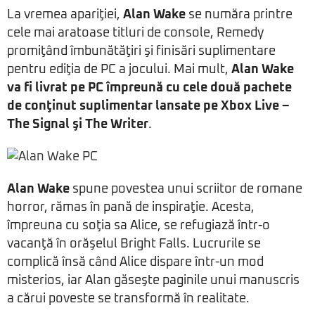
La vremea apariţiei,
Alan Wake
se număra printre
cele mai aratoase titluri de console, Remedy
promiţând îmbunătăţiri şi finisări suplimentare
pentru ediţia de PC a jocului. Mai mult,
Alan Wake
va fi livrat pe PC împreună cu cele două pachete
de conţinut suplimentar lansate pe Xbox Live –
The Signal şi The Writer
.
Alan Wake
spune povestea unui scriitor de romane
horror, rămas în pană de inspiraţie. Acesta,
împreuna cu soţia sa Alice, se refugiază într-o
vacanţă în orăşelul Bright Falls. Lucrurile se
complică însă când Alice dispare într-un mod
misterios, iar Alan găseşte paginile unui manuscris
a cărui poveste se transformă în realitate.