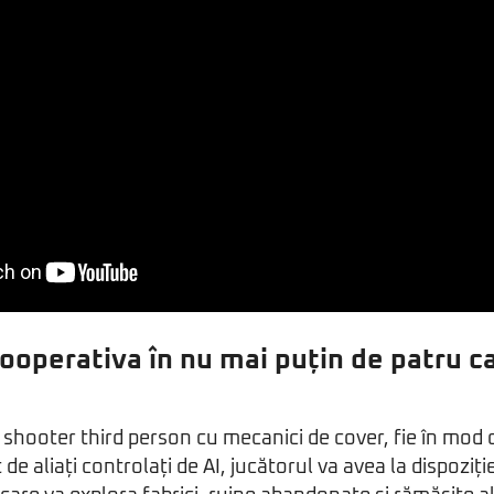
ooperativa în nu mai puțin de patru c
shooter third person cu mecanici de cover, fie în mod c
at de aliați controlați de AI, jucătorul va avea la dispoziț