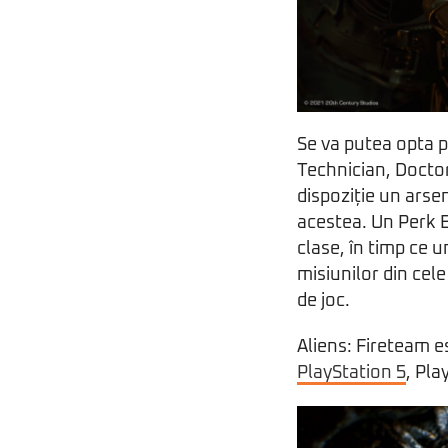
Se va putea opta p
Technician, Doctor 
dispoziție un arse
acestea. Un Perk B
clase, în timp ce 
misiunilor din cele
de joc.
Aliens: Fireteam e
PlayStation 5
, Pla