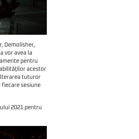
r, Demolisher,
ia vor avea la
așamente pentru
bilităților acestor
alterarea tuturor
n fiecare sesiune
nului 2021 pentru