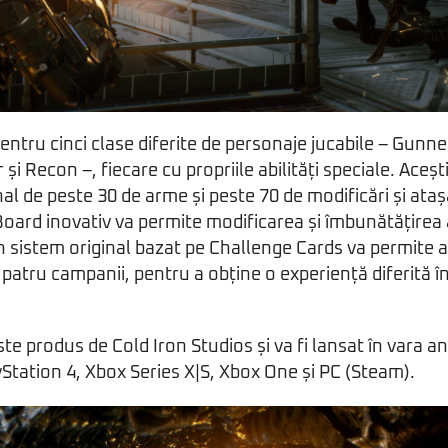
entru cinci clase diferite de personaje jucabile – Gunne
și Recon –, fiecare cu propriile abilități speciale. Aceșt
nal de peste 30 de arme și peste 70 de modificări și at
oard inovativ va permite modificarea și îmbunătățirea a
un sistem original bazat pe Challenge Cards va permite 
 patru campanii, pentru a obține o experiență diferită î
ste produs de Cold Iron Studios și va fi lansat în vara a
yStation 4, Xbox Series X|S, Xbox One și PC (Steam).