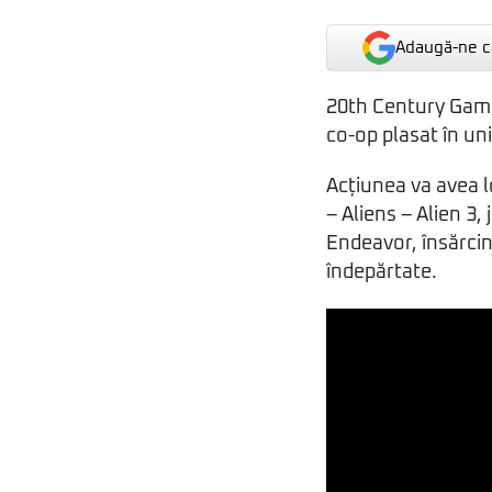
Adaugă-ne ca
20th Century Games
co-op plasat în uni
Acțiunea va avea lo
– Aliens – Alien 3,
Endeavor, însărcin
îndepărtate.