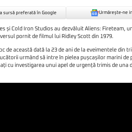
Urmărește-ne i
 sursă preferată în Google
 și Cold Iron Studios au dezvăluit Aliens: Fireteam, un
versul pornit de filmul lui Ridley Scott din 1979.
c de această dată la 23 de ani de la eveimentele din tril
 jucătorii urmând să intre în pielea pușcașilor marini de
ați cu investigarea unui apel de urgență trimis de una d