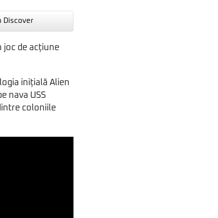
n Discover
 joc de acțiune
ogia inițială Alien
 pe nava USS
intre coloniile