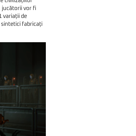
civilizațiilor
jucătorii vor fi
 variații de
intetici fabricați