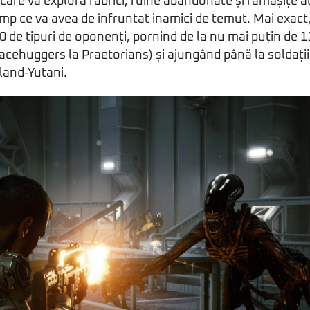
care va explora fabrici, ruine abandonate și rămășițe ale 
imp ce va avea de înfruntat inamici de temut. Mai exact, 
0 de tipuri de oponenți, pornind de la nu mai puțin de 11
cehuggers la Praetorians) și ajungând până la soldații s
land-Yutani.