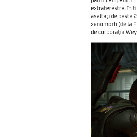
patru campanii, în 
extraterestre, în t
asaltați de peste 2
xenomorfi (de la Fa
de corporația Wey