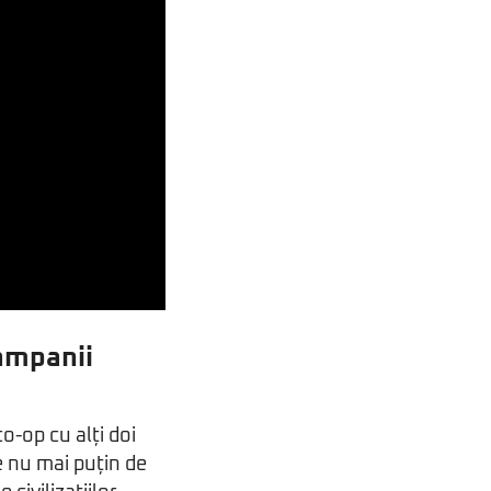
ampanii
o-op cu alți doi
ie nu mai puțin de