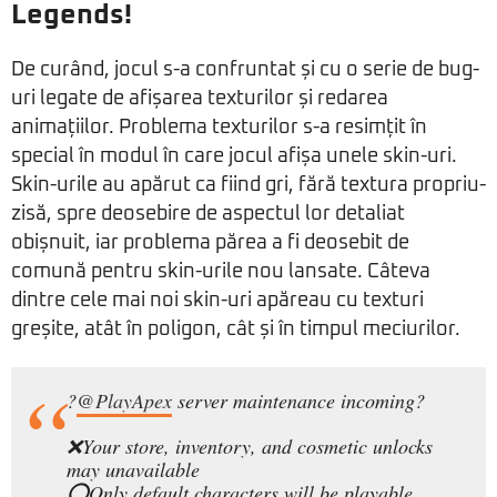
Legends!
De curând, jocul s-a confruntat și cu o serie de bug-
uri legate de afișarea texturilor și redarea
animațiilor. Problema texturilor s-a resimțit în
special în modul în care jocul afișa unele skin-uri.
Skin-urile au apărut ca fiind gri, fără textura propriu-
zisă, spre deosebire de aspectul lor detaliat
obișnuit, iar problema părea a fi deosebit de
comună pentru skin-urile nou lansate. Câteva
dintre cele mai noi skin-uri apăreau cu texturi
greșite, atât în ​​poligon, cât și în timpul meciurilor.
?
@PlayApex
server maintenance incoming?
❌Your store, inventory, and cosmetic unlocks
may unavailable
⭕️Only default characters will be playable