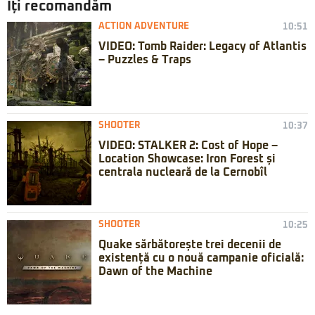
Iți recomandăm
ACTION ADVENTURE
10:51
VIDEO: Tomb Raider: Legacy of Atlantis
– Puzzles & Traps
SHOOTER
10:37
VIDEO: STALKER 2: Cost of Hope –
Location Showcase: Iron Forest și
centrala nucleară de la Cernobîl
SHOOTER
10:25
Quake sărbătorește trei decenii de
existență cu o nouă campanie oficială:
Dawn of the Machine