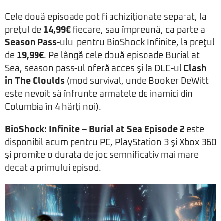
Cele două episoade pot fi achiziţionate separat, la
preţul de
14,99€
fiecare, sau împreună, ca parte a
Season Pass
-ului pentru BioShock Infinite, la preţul
de
19,99€
. Pe lângă cele două episoade Burial at
Sea, season pass-ul oferă acces şi la DLC-ul
Clash
in The Cloulds
(mod survival, unde Booker DeWitt
este nevoit să înfrunte armatele de inamici din
Columbia în 4 hărţi noi).
BioShock: Infinite – Burial at Sea Episode 2
este
disponibil acum pentru PC, PlayStation 3 şi Xbox 360
şi promite o durata de joc semnificativ mai mare
decat a primului episod.