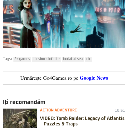
Tags:
2k games
bioshock infinite
burial at sea
dlc
Google News
Urmărește Go4Games.ro pe
Iți recomandăm
ACTION ADVENTURE
10:51
VIDEO: Tomb Raider: Legacy of Atlantis
– Puzzles & Traps