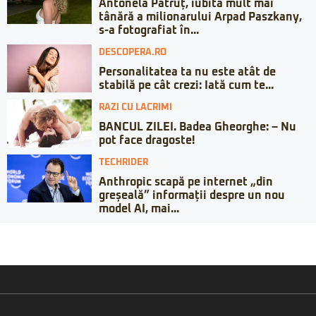
Antonela Pătruț, iubita mult mai
tânără a milionarului Arpad Paszkany,
s-a fotografiat în...
DESCOPERA.RO
Personalitatea ta nu este atât de
stabilă pe cât crezi: Iată cum te...
RAZI CU LACRIMI
BANCUL ZILEI. Badea Gheorghe: – Nu
pot face dragoste!
TECHRIDER
Anthropic scapă pe internet „din
greșeală” informații despre un nou
model AI, mai...