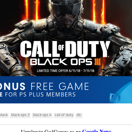
black
black ops 3
black ops 4
call of duty
dlc
Google News
Urmărește Go4Games.ro pe