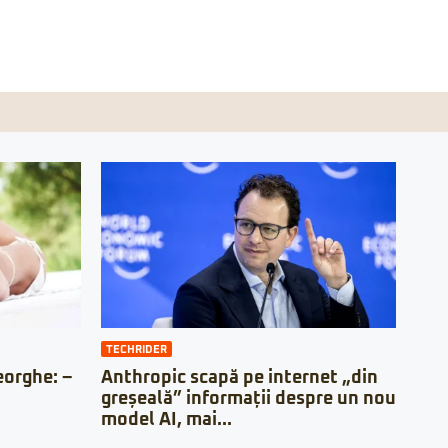
TECHRIDER
orghe: –
Anthropic scapă pe internet „din
greșeală” informații despre un nou
model AI, mai...