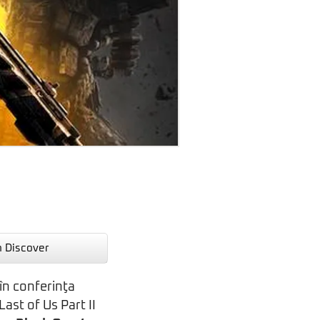
n Discover
 în conferinţa
ast of Us Part II