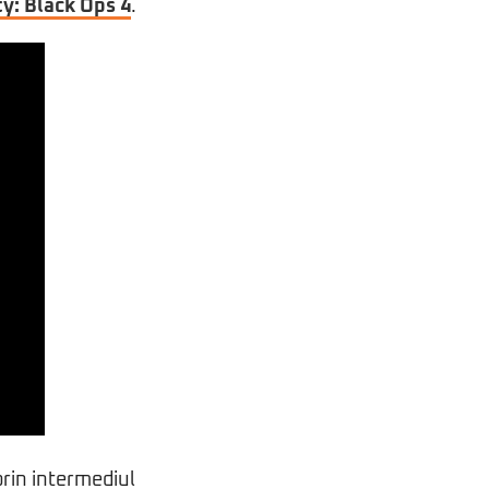
ty: Black Ops 4
.
prin intermediul