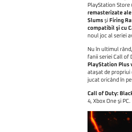
PlayStation Store 
remasterizate ale
Slums
şi
Firing R
compatibil şi cu C
noul joc al seriei 
Nu în ultimul rând,
fanii seriei Call o
PlayStation Plus v
ataşat de propriui
jucat oricând în p
Call of Duty: Blac
4, Xbox One şi PC.