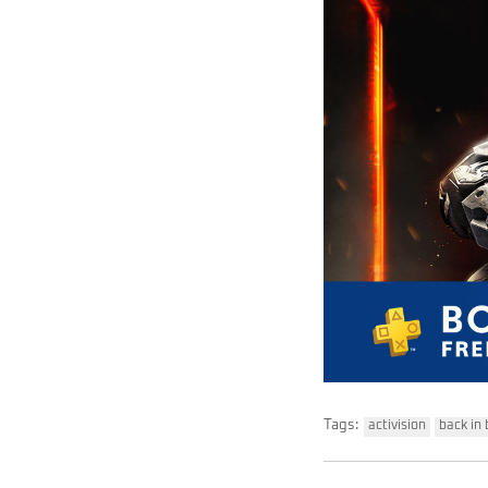
Tags:
activision
back in 