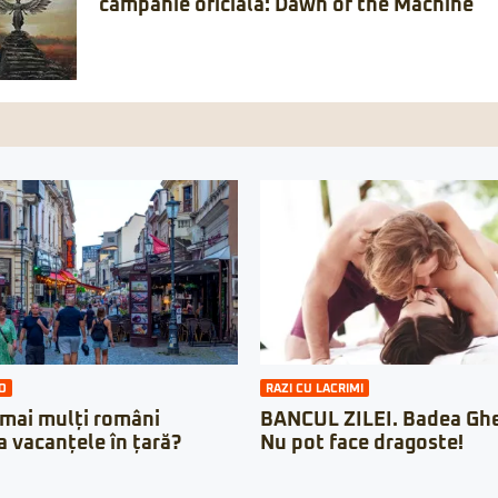
campanie oficială: Dawn of the Machine
O
RAZI CU LACRIMI
 mai mulți români
BANCUL ZILEI. Badea Ghe
a vacanțele în țară?
Nu pot face dragoste!