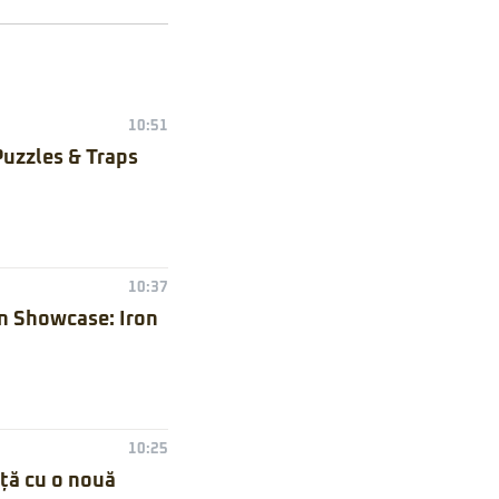
10:51
Puzzles & Traps
10:37
n Showcase: Iron
10:25
nță cu o nouă