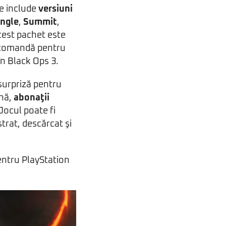
ce include
versiuni
ngle
,
Summit
,
acest pachet este
recomandă pentru
în Black Ops 3.
 surpriză pentru
ună,
abonaţii
 Jocul poate fi
strat, descărcat şi
pentru PlayStation