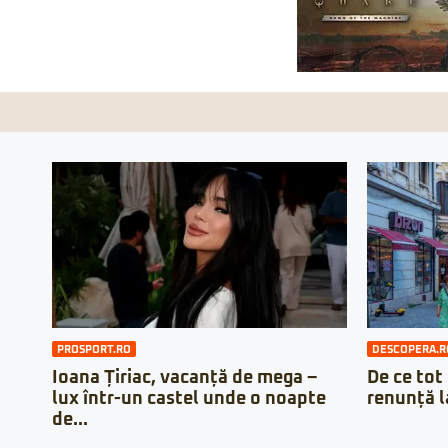
PROSPORT.RO
DESCOPERA.R
Ioana Țiriac, vacanță de mega –
De ce tot
lux într-un castel unde o noapte
renunță l
de...