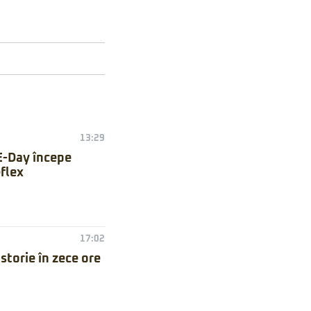
13:29
E-Day începe
flex
17:02
torie în zece ore