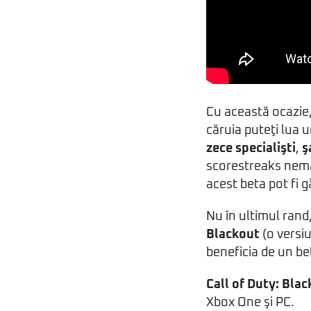
Cu această ocazie,
căruia puteţi lua 
zece specialişti
,
ş
scorestreaks nemai
acest beta pot fi 
Nu în ultimul rand,
Blackout
(o versiu
beneficia de un be
Call of Duty: Blac
Xbox One şi PC.