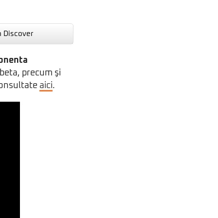
n Discover
ponenta
 beta, precum şi
 consultate
aici
.