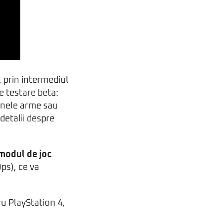
, prin intermediul
e testare beta:
unele arme sau
detalii despre
modul de joc
ps), ce va
tru PlayStation 4,