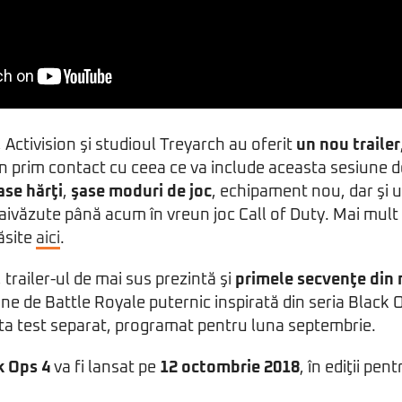
 Activision şi studioul Treyarch au oferit
un nou trailer
un prim contact cu ceea ce va include aceasta sesiune d
ase hărţi
,
şase moduri de joc
, echipament nou, dar şi 
văzute până acum în vreun joc Call of Duty. Mai mult 
găsite
aici
.
 trailer-ul de mai sus prezintă şi
primele secvenţe din 
ne de Battle Royale puternic inspirată din seria Black O
ta test separat, programat pentru luna septembrie.
k Ops 4
va fi lansat pe
12 octombrie 2018
, în ediţii pen