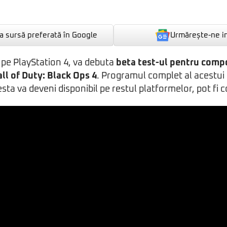
Urmărește-ne i
 sursă preferată în Google
 pe PlayStation 4, va debuta
beta test-ul pentru com
all of Duty: Black Ops 4
. Programul complet al acestui
esta va deveni disponibil pe restul platformelor, pot fi