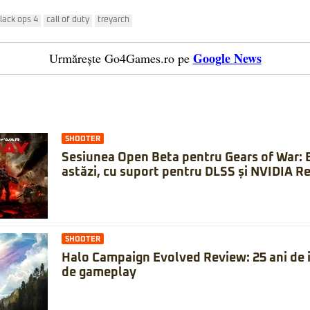
lack ops 4
call of duty
treyarch
Google News
Urmărește Go4Games.ro pe
SHOOTER
Sesiunea Open Beta pentru Gears of War: 
astăzi, cu suport pentru DLSS și NVIDIA Re
SHOOTER
Halo Campaign Evolved Review: 25 ani de is
de gameplay