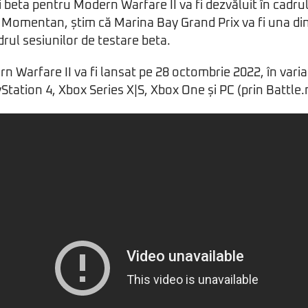
 beta pentru Modern Warfare II va fi dezvăluit în cadr
. Momentan, știm că Marina Bay Grand Prix va fi una din
adrul sesiunilor de testare beta.
rn Warfare II va fi lansat pe 28 octombrie 2022, în vari
Station 4, Xbox Series X|S, Xbox One și PC (prin Battle.