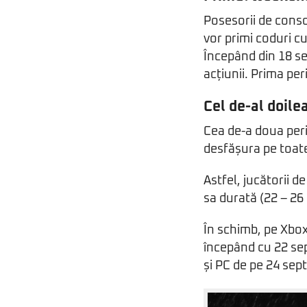
Posesorii de conso
vor primi coduri c
Începând din 18 se
acțiunii. Prima pe
Cel de-al doil
Cea de-a doua peri
desfășura pe toate
Astfel, jucătorii d
sa durată (22 – 26
În schimb, pe Xbox
începând cu 22 sep
și PC de pe 24 sep