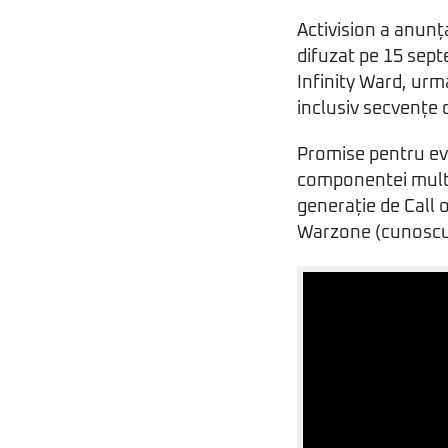
Activision a anunț
difuzat pe 15 sept
Infinity Ward, urm
inclusiv secvențe
Promise pentru ev
componentei mult
generație de Call 
Warzone (cunoscut