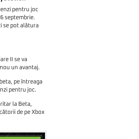
enzi pentru joc
 16 septembrie.
i se pot alătura
re II se va
 nou un avantaj.
 beta, pe întreaga
nzi pentru joc.
itar la Beta,
cătorii de pe Xbox