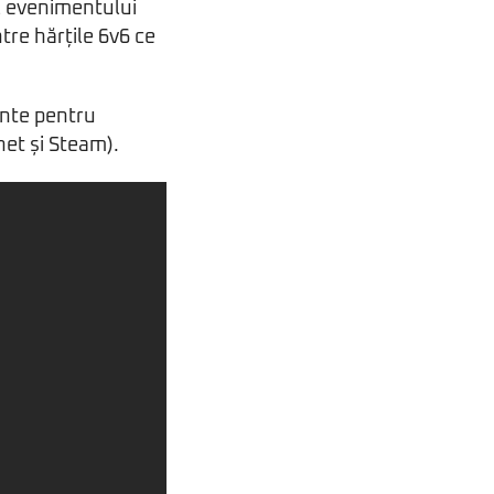
ul evenimentului
tre hărțile 6v6 ce
ante pentru
net și Steam).