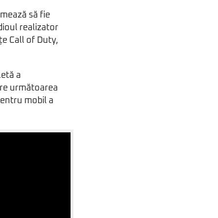
rmează să fie
ioul realizator
țe Call of Duty,
letă a
spre următoarea
pentru mobil a