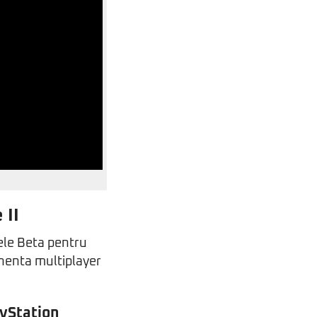
 II
tele Beta pentru
onenta multiplayer
ayStation