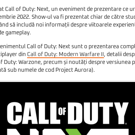
at Call of Duty: Next, un eveniment de prezentare ce u
embrie 2022. Show-ul va fi prezentat chiar de către stud
ând să includă noi informații despre viitoarele experien
 de gameplay.
enimentul Call of Duty: Next sunt o prezentarea comp
iplayer din
Call of Duty: Modern Warfare II
, detalii de
of Duty: Warzone, precum și noutăți despre versiunea 
ă sub numele de cod Project Aurora).