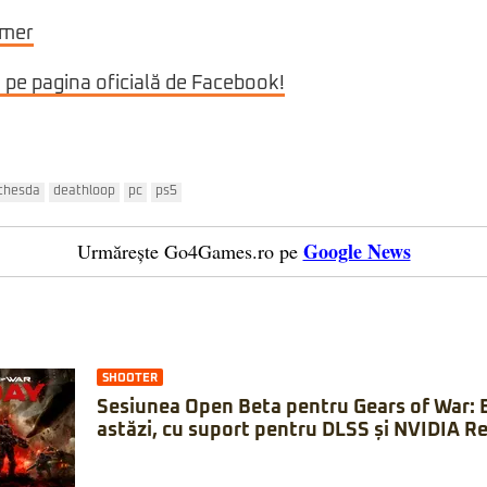
rmer
i pe pagina oficială de Facebook!
thesda
deathloop
pc
ps5
Google News
Urmărește Go4Games.ro pe
SHOOTER
Sesiunea Open Beta pentru Gears of War: 
astăzi, cu suport pentru DLSS și NVIDIA Re