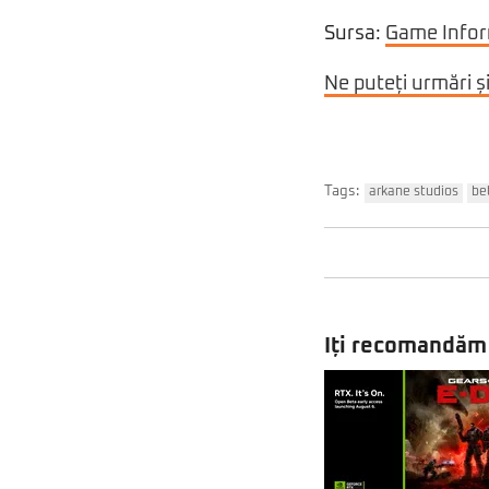
Sursa:
Game Info
Ne puteți urmări ș
Tags:
arkane studios
be
Iți recomandăm