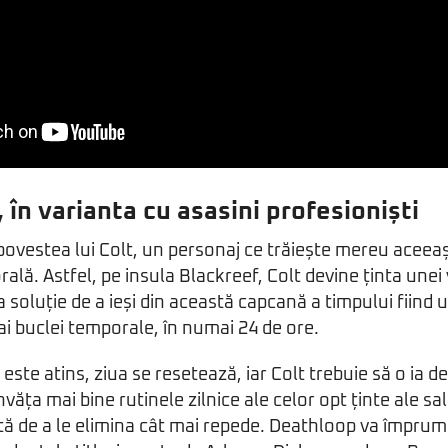
, în varianta cu asasini profesioniști
vestea lui Colt, un personaj ce trăiește mereu aceeași 
ală. Astfel, pe insula Blackreef, Colt devine ținta unei 
 soluție de a ieși din această capcană a timpului fiind 
 ai buclei temporale, în numai 24 de ore.
este atins, ziua se resetează, iar Colt trebuie să o ia de
nvăța mai bine rutinele zilnice ale celor opt ținte ale sal
ntă de a le elimina cât mai repede. Deathloop va împr