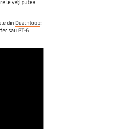
e le veți putea
ele din
Deathloop
:
nder sau PT-6