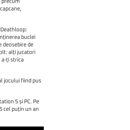
y, precum
, capcane,
n Deathloop:
enținerea buclei
re deosebire de
t: alți jucatori
a-ți strica
l jocului fiind pus
tation 5 și PC. Pe
5 cel puțin un an