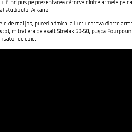
l fiind pus pe prezentarea câtorva dintre armele pe car
u al studioului Arkane.
ele de mai jos, puteți admira la lucru câteva dintre arm
Pistol, mitraliera de asalt Strelak 50-50, pușca Fourpou
ansator de cuie.