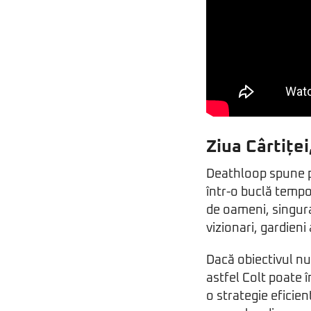
Ziua Cârtiței
Deathloop spune po
într-o buclă tempor
de oameni, singura
vizionari, gardieni
Dacă obiectivul nu 
astfel Colt poate î
o strategie eficie