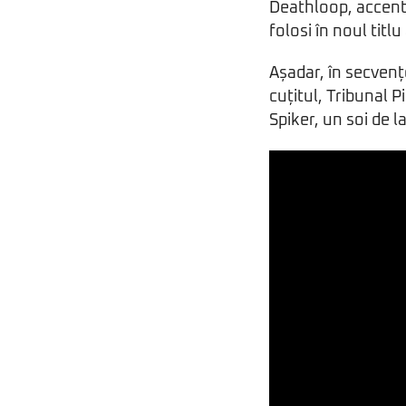
Deathloop, accentu
folosi în noul titl
Așadar, în secvenț
cuțitul, Tribunal 
Spiker, un soi de l