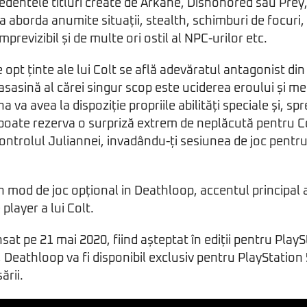
edentele titluri create de Arkane, Dishonored sau Pre
 aborda anumite situații, stealth, schimburi de focuri
revizibil și de multe ori ostil al NPC-urilor etc.
e opt ținte ale lui Colt se află adevăratul antagonist di
asasină al cărei singur scop este uciderea eroului și m
 va avea la dispoziție propriile abilități speciale și, sp
 poate rezerva o surpriză extrem de neplăcută pentru Col
ontrolul Juliannei, invadându-ți sesiunea de joc pentru 
n mod de joc opțional in Deathloop, accentul principal a
player a lui Colt.
sat pe 21 mai 2020, fiind așteptat în ediții pentru PlayS
 Deathloop va fi disponibil exclusiv pentru PlayStation 
ării.