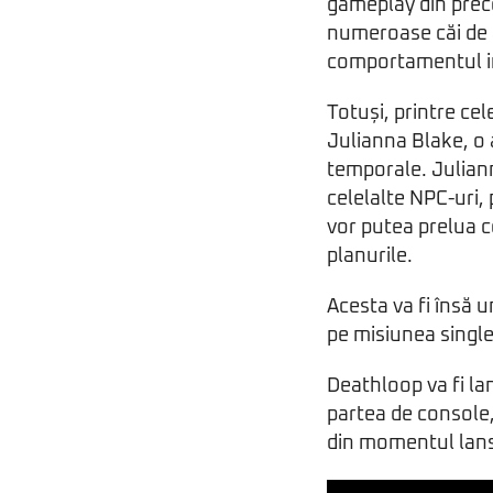
gameplay din prec
numeroase căi de a
comportamentul imp
Totuși, printre cel
Julianna Blake, o 
temporale. Julianna
celelalte NPC-uri,
vor putea prelua c
planurile.
Acesta va fi însă u
pe misiunea single 
Deathloop va fi lan
partea de console,
din momentul lans