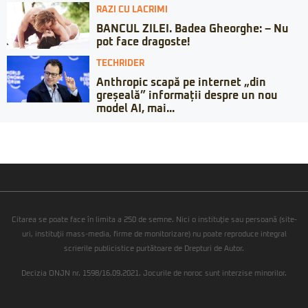
RAZI CU LACRIMI
BANCUL ZILEI. Badea Gheorghe: – Nu
pot face dragoste!
TECHRIDER
Anthropic scapă pe internet „din
greșeală” informații despre un nou
model AI, mai...
Citarea se poate face în limita a 250 de semne. Nici o instituţie sau persoană (site-
uri, instituţii mass-media, firme de monitorizare) nu poate reproduce integral
scrierile publicistice purtătoare de Drepturi de Autor.
Decizia ONJN nr. 1598/16.09.2021. Jocurile de noroc sunt interzise minorilor.