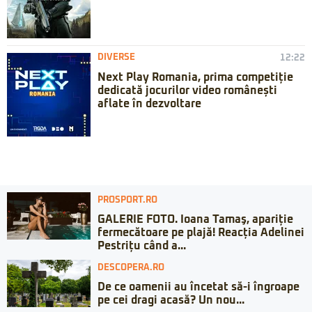
DIVERSE
12:22
Next Play Romania, prima competiție
dedicată jocurilor video românești
aflate în dezvoltare
PROSPORT.RO
GALERIE FOTO. Ioana Tamaş, apariție
fermecătoare pe plajă! Reacția Adelinei
Pestrițu când a...
DESCOPERA.RO
De ce oamenii au încetat să-i îngroape
pe cei dragi acasă? Un nou...