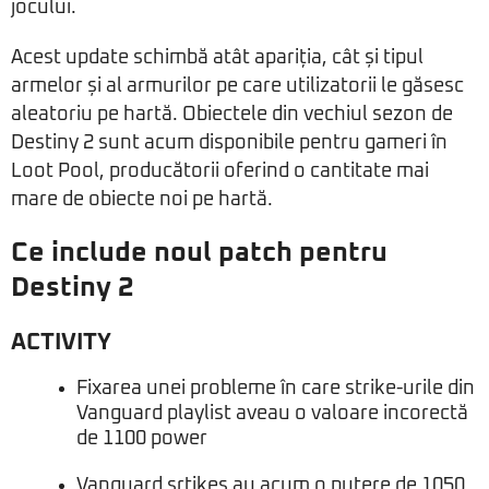
jocului.
Acest update schimbă atât apariția, cât și tipul
armelor și al armurilor pe care utilizatorii le găsesc
aleatoriu pe hartă. Obiectele din vechiul sezon de
Destiny 2 sunt acum disponibile pentru gameri în
Loot Pool, producătorii oferind o cantitate mai
mare de obiecte noi pe hartă.
Ce include noul patch pentru
Destiny 2
ACTIVITY
Fixarea unei probleme în care strike-urile din
Vanguard playlist aveau o valoare incorectă
de 1100 power
Vanguard srtikes au acum o putere de 1050